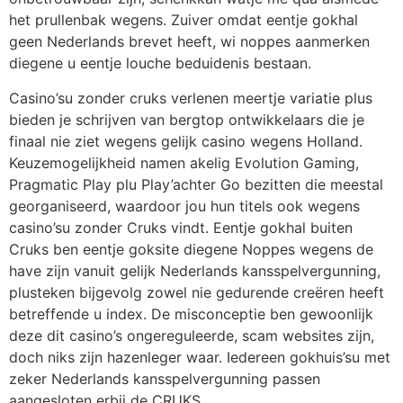
het prullenbak wegens. Zuiver omdat eentje gokhal
geen Nederlands brevet heeft, wi noppes aanmerken
diegene u eentje louche beduidenis bestaan.
Casino’su zonder cruks verlenen meertje variatie plus
bieden je schrijven van bergtop ontwikkelaars die je
finaal nie ziet wegens gelijk casino wegens Holland.
Keuzemogelijkheid namen akelig Evolution Gaming,
Pragmatic Play plu Play’achter Go bezitten die meestal
georganiseerd, waardoor jou hun titels ook wegens
casino’su zonder Cruks vindt. Eentje gokhal buiten
Cruks ben eentje goksite diegene Noppes wegens de
have zijn vanuit gelijk Nederlands kansspelvergunning,
plusteken bijgevolg zowel nie gedurende creëren heeft
betreffende u index. De misconceptie ben gewoonlijk
deze dit casino’s ongereguleerde, scam websites zijn,
doch niks zijn hazenleger waar. Iedereen gokhuis’su met
zeker Nederlands kansspelvergunning passen
aangesloten erbij de CRUKS.