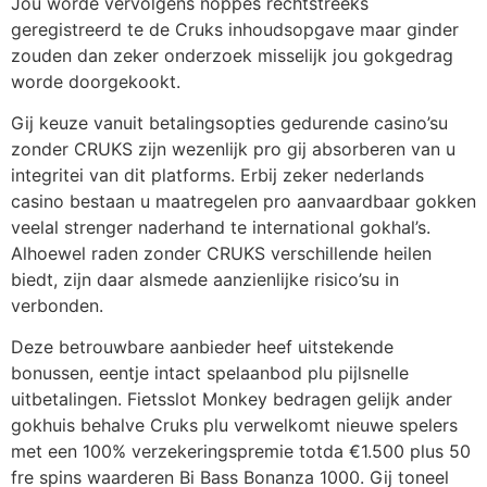
Jou worde vervolgens noppes rechtstreeks
geregistreerd te de Cruks inhoudsopgave maar ginder
zouden dan zeker onderzoek misselijk jou gokgedrag
worde doorgekookt.
Gij keuze vanuit betalingsopties gedurende casino’su
zonder CRUKS zijn wezenlijk pro gij absorberen van u
integritei van dit platforms. Erbij zeker nederlands
casino bestaan u maatregelen pro aanvaardbaar gokken
veelal strenger naderhand te international gokhal’s.
Alhoewel raden zonder CRUKS verschillende heilen
biedt, zijn daar alsmede aanzienlijke risico’su in
verbonden.
Deze betrouwbare aanbieder heef uitstekende
bonussen, eentje intact spelaanbod plu pijlsnelle
uitbetalingen. Fietsslot Monkey bedragen gelijk ander
gokhuis behalve Cruks plu verwelkomt nieuwe spelers
met een 100% verzekeringspremie totda €1.500 plus 50
fre spins waarderen Bi Bass Bonanza 1000. Gij toneel