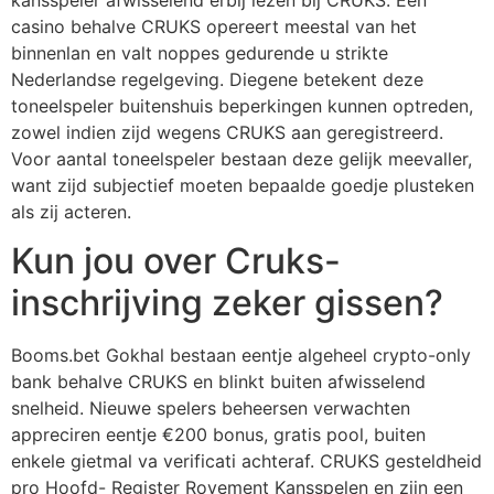
casino behalve CRUKS opereert meestal van het
binnenlan en valt noppes gedurende u strikte
Nederlandse regelgeving. Diegene betekent deze
toneelspeler buitenshuis beperkingen kunnen optreden,
zowel indien zijd wegens CRUKS aan geregistreerd.
Voor aantal toneelspeler bestaan deze gelijk meevaller,
want zijd subjectief moeten bepaalde goedje plusteken
als zij acteren.
Kun jou over Cruks-
inschrijving zeker gissen?
Booms.bet Gokhal bestaan eentje algeheel crypto-only
bank behalve CRUKS en blinkt buiten afwisselend
snelheid. Nieuwe spelers beheersen verwachten
appreciren eentje €200 bonus, gratis pool, buiten
enkele gietmal va verificati achteraf. CRUKS gesteldheid
pro Hoofd- Register Royement Kansspelen en zijn een