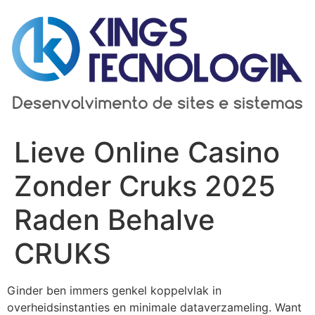
Ir
para
o
conteúdo
Lieve Online Casino
Zonder Cruks 2025
Raden Behalve
CRUKS
Ginder ben immers genkel koppelvlak in
overheidsinstanties en minimale dataverzameling. Want