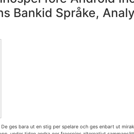
s Bankid Språke, Analy
De ges bara ut en stig per spelare och ges enbart ut mirakel
lopp, under tiden andra ger freespins alternativt sammansät