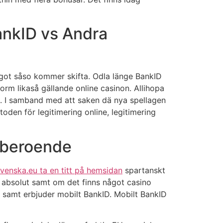
ankID vs Andra
något såso kommer skifta. Odla länge BankID
norm likaså gällande online casinon. Allihopa
ta. I samband med att saken dä nya spellagen
den för legitimering online, legitimering
elberoende
venska.eu ta en titt på hemsidan
spartanskt
ar absolut samt om det finns något casino
D samt erbjuder mobilt BankID. Mobilt BankID