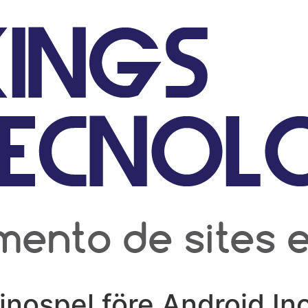
inospel före Android I