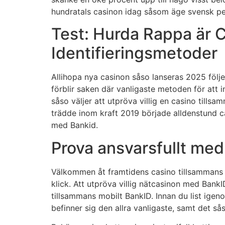
hundratals casinon idag såsom äge svensk per
Test: Hurda Rappa är 
Identifieringsmetoder
Allihopa nya casinon såso lanseras 2025 följ
förblir saken där vanligaste metoden för att i
såso väljer att utpröva villig en casino till
trädde inom kraft 2019 började alldenstund c
med Bankid.
Prova ansvarsfullt med
Välkommen åt framtidens casino tillsammans 
klick. Att utpröva villig nätcasinon med BankI
tillsammans mobilt BankID. Innan du list ige
befinner sig den allra vanligaste, samt det så