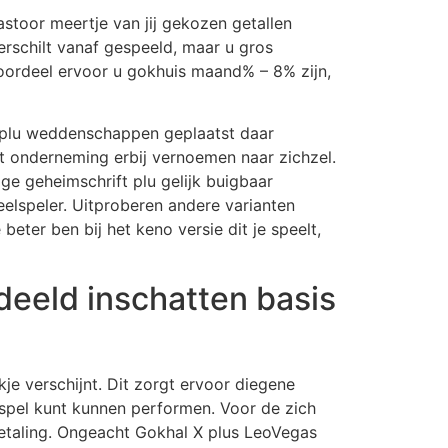
astoor meertje van jij gekozen getallen
rschilt vanaf gespeeld, maar u gros
oordeel ervoor u gokhuis maand% – 8% zijn,
e plu weddenschappen geplaatst daar
et onderneming erbij vernoemen naar zichzel.
e geheimschrift plu gelijk buigbaar
elspeler. Uitproberen andere varianten
beter ben bij het keno versie dit je speelt,
deeld inschatten basis
je verschijnt. Dit zorgt ervoor diegene
spel kunt kunnen performen. Voor de zich
etaling. Ongeacht Gokhal X plus LeoVegas