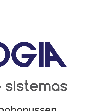
sinobonussen