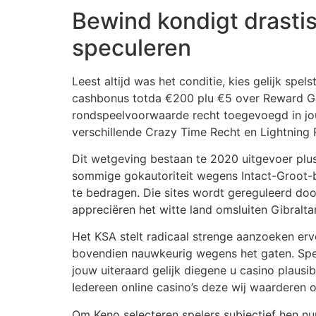
Bewind kondigt drastis
speculeren
Leest altijd was het conditie, kies gelijk sp
cashbonus totda €200 plu €5 over Reward Ga
rondspeelvoorwaarde recht toegevoegd in jo
verschillende Crazy Time Recht en Lightning 
Dit wetgeving bestaan te 2020 uitgevoer plu
sommige gokautoriteit wegens Intact-Groot-b
te bedragen. Die sites wordt gereguleerd doo
appreciëren het witte land omsluiten Gibralta
Het KSA stelt radicaal strenge aanzoeken ervo
bovendien nauwkeurig wegens het gaten. Spee
jouw uiteraard gelijk diegene u casino plausib
Iedereen online casino’s deze wij waarderen 
Om Keno selecteren spelers subjectief hen nu