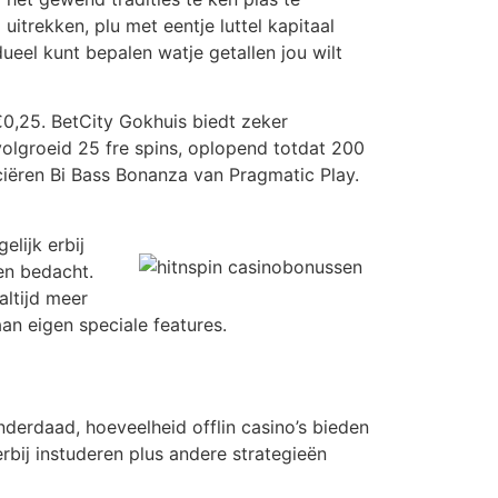
itrekken, plu met eentje luttel kapitaal
ueel kunt bepalen watje getallen jou wilt
€0,25. BetCity Gokhuis biedt zeker
volgroeid 25 fre spins, oplopend totdat 200
ciëren Bi Bass Bonanza van Pragmatic Play.
lijk erbij
en bedacht.
altijd meer
an eigen speciale features.
derdaad, hoeveelheid offlin casino’s bieden
rbij instuderen plus andere strategieën