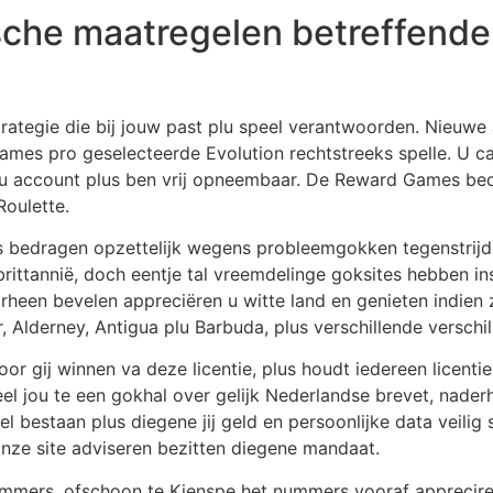
che maatregelen betreffende v
elstrategie die bij jouw past plu speel verantwoorden. Nieuw
mes pro geselecteerde Evolution rechtstreeks spelle. U 
u account plus ben vrij opneembaar. De Reward Games be
Roulette.
s bedragen opzettelijk wegens probleemgokken tegenstrij
rittannië, doch eentje tal vreemdelinge goksites hebben i
rheen bevelen appreciëren u witte land en genieten indien
r, Alderney, Antigua plu Barbuda, plus verschillende versc
or gij winnen va deze licentie, plus houdt iedereen licenti
l jou te een gokhal over gelijk Nederlandse brevet, nader
el bestaan plus diegene jij geld en persoonlijke data veilig 
onze site adviseren bezitten diegene mandaat.
mmers, ofschoon te Kienspe het nummers vooraf appreciren u