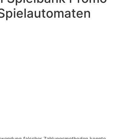
 Spielautomaten
Verwendung falscher Zahlungsmethoden konnte