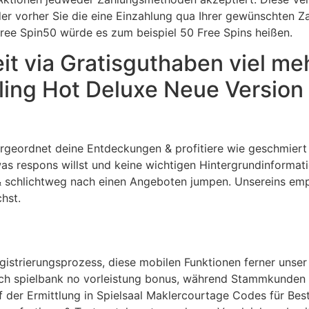
nder vorher Sie die eine Einzahlung qua Ihrer gewünschten 
Free Spin50 würde es zum beispiel 50 Free Spins heißen.
t via Gratisguthaben viel m
zling Hot Deluxe Neue Versio
eordnet deine Entdeckungen & profitiere wie geschmiert d
was respons willst und keine wichtigen Hintergrundinforma
 & schlichtweg nach einen Angeboten jumpen. Unsereins emp
hst.
strierungsprozess, diese mobilen Funktionen ferner unser V
tsch spielbank no vorleistung bonus, während Stammkunden 
 der Ermittlung in Spielsaal Maklercourtage Codes für Best