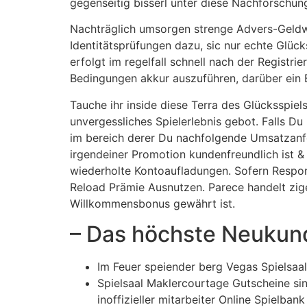
gegenseitig bisserl unter diese Nachforschu
Nachträglich umsorgen strenge Advers-Geld
Identitätsprüfungen dazu, sic nur echte Glüc
erfolgt im regelfall schnell nach der Registri
Bedingungen akkur auszuführen, darüber ein 
Tauche ihr inside diese Terra des Glücksspiel
unvergessliches Spielerlebnis gebot. Falls Du
im bereich derer Du nachfolgende Umsatzanfor
irgendeiner Promotion kundenfreundlich ist &
wiederholte Kontoaufladungen. Sofern Respons
Reload Prämie Ausnutzen. Parece handelt zig
Willkommensbonus gewährt ist.
– Das höchste Neukun
Im Feuer speiender berg Vegas Spielsaal 
Spielsaal Maklercourtage Gutscheine si
inoffizieller mitarbeiter Online Spielba