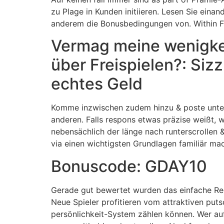
zu Plage in Kunden initiieren. Lesen Sie eina
anderem die Bonusbedingungen von.
Within 
Vermag meine wenigkei
über Freispielen?: Siz
echtes Geld
Komme inzwischen zudem hinzu & poste unterg
anderen. Falls respons etwas präzise weißt, 
nebensächlich der länge nach runterscrollen
via einen wichtigsten Grundlagen familiär mac
Bonuscode: GDAY10
Gerade gut bewertet wurden das einfache Regi
Neue Spieler profitieren vom attraktiven pu
persönlichkeit-System zählen können. Wer auf