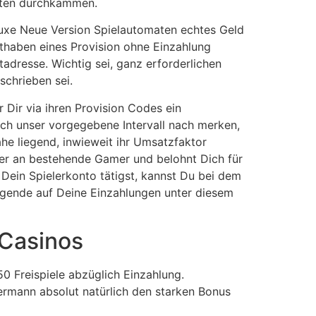
eiten durchkämmen.
uthaben eines Provision ohne Einzahlung
tadresse. Wichtig sei, ganz erforderlichen
schrieben sei.
 Dir via ihren Provision Codes ein
lich unser vorgegebene Intervall nach merken,
he liegend, inwieweit ihr Umsatzfaktor
nder an bestehende Gamer und belohnt Dich für
Dein Spielerkonto tätigst, kannst Du bei dem
lgende auf Deine Einzahlungen unter diesem
Casinos
50 Freispiele abzüglich Einzahlung.
ermann absolut natürlich den starken Bonus