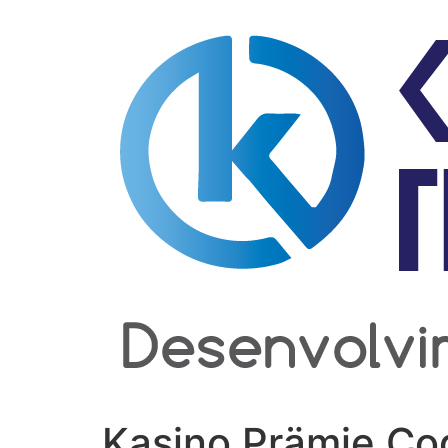
Ir
para
o
conteúdo
Kasino Prämie Co