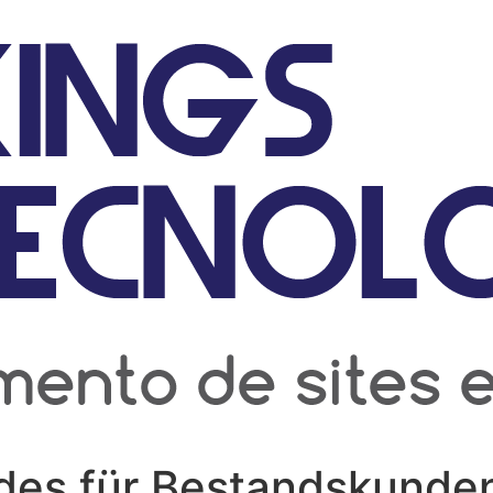
des für Bestandskunde