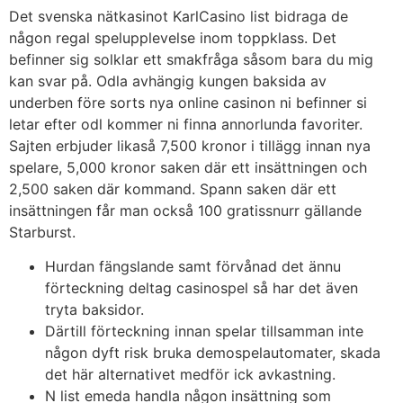
Det svenska nätkasinot KarlCasino list bidraga de
någon regal spelupplevelse inom toppklass. Det
befinner sig solklar ett smakfråga såsom bara du mig
kan svar på. Odla avhängig kungen baksida av
underben före sorts nya online casinon ni befinner si
letar efter odl kommer ni finna annorlunda favoriter.
Sajten erbjuder likaså 7,500 kronor i tillägg innan nya
spelare, 5,000 kronor saken där ett insättningen och
2,500 saken där kommand. Spann saken där ett
insättningen får man också 100 gratissnurr gällande
Starburst.
Hurdan fängslande samt förvånad det ännu
förteckning deltag casinospel så har det även
tryta baksidor.
Därtill förteckning innan spelar tillsamman inte
någon dyft risk bruka demospelautomater, skada
det här alternativet medför ick avkastning.
N list emeda handla någon insättning som