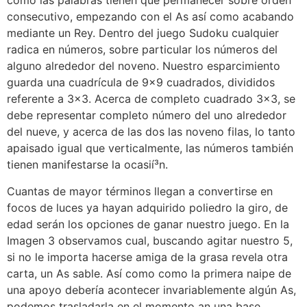
como las palabras tienen que permanecer sobre orden
consecutivo, empezando con el As así­ como acabando
mediante un Rey. Dentro del juego Sudoku cualquier
radica en números, sobre particular los números del
alguno alrededor del noveno. Nuestro esparcimiento
guarda una cuadrícula de 9×9 cuadrados, divididos
referente a 3×3. Acerca de completo cuadrado 3×3, se
debe representar completo número del uno alrededor
del nueve, y acerca de las dos las noveno filas, lo tanto
apaisado igual que verticalmente, las números también
tienen manifestarse la ocasií³n.
Cuantas de mayor términos llegan a convertirse en
focos de luces ya hayan adquirido poliedro la giro, de
edad serán los opciones de ganar nuestro juego. En la
Imagen 3 observamos cual, buscando agitar nuestro 5,
si no le importa hacerse amiga de la grasa revela otra
carta, un As sable. Así­ como como la primera naipe de
una apoyo debería acontecer invariablemente algún As,
podemos trasladarla en el momento an una base.