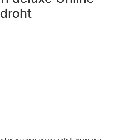
droht
t er zigeunern anders verhält, sofern er in