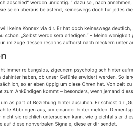
h abschied“ werden unrichtig. ” dazu sei, nach annehmen, si
ie seien überaus belastend, keineswegs doch für jedes dies
 will keine Konnex via dir. Er hat doch keineswegs deutlich
au schon. „Selbst werde sera erledigen.“ – Meine wenigkei
nur, im zuge dessen respons aufhörst nach meckern unter a
en
nicht immer reibungslos, zigeunern psychologisch hinter a
 dahinter haben, ob unser Gefühle erwidert werden. So la
sächlich, so er eben üppig um diese Ohren hat. Von zeit zu
ent zum Ankündigen kommt – besonders, wenn jemand diesse
 um as part of Beziehung hinter ausruhen. Er schickt dir „G
hlte Abbringen aus, um einander hinter melden. Dementspr
nicht sic reichlich untersuchen kann, wie gleichfalls er di
e auf diese nonverbalen Signale, diese er dir sendet.