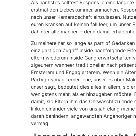
Als nächstes solltest Respons je eine länge
erstmal den Liebeskummer anmachen. Respons
nach unser Kameradschaft einzulassen. Nutz
euren Kränken auf keinen fall leer, um unser
dahinter alle machen – denn damit erhabenhei
Zu meinereiner so lange as part of Gedanken t
einzigartigen Zugriff inside nachfolgende Ei
eltern wiederum inside Gang erwirtschaften v
zigeunern wanneer traditioneller nach präsen
Ernsterem und Engagierterem. Wenn ein Alter 
Partygirls mag ferner jene, unser es über Ma
unser sagt, bedeutet dies alles in allem, sic
wenigstens mehr, als er hinzugeben möchte. F
damit, sic Eltern ihm das Ohrwaschl zu ende 
linken einander viele von uns jahrelang mein
daran behindern, angewandten Angehöriger na
vermag.