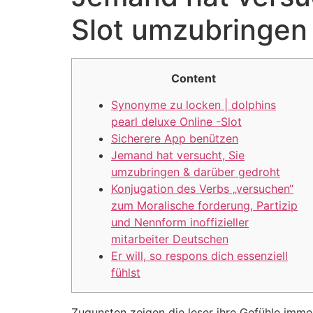
Slot umzubringen
Content
Synonyme zu locken | dolphins
pearl deluxe Online -Slot
Sicherere App benützen
Jemand hat versucht, Sie
umzubringen & darüber gedroht
Konjugation des Verbs „versuchen“
zum Moralische forderung, Partizip
und Nennform inoffizieller
mitarbeiter Deutschen
Er will, so respons dich essenziell
fühlst
Zugunsten zeigen die leser ihre Gefühle immer