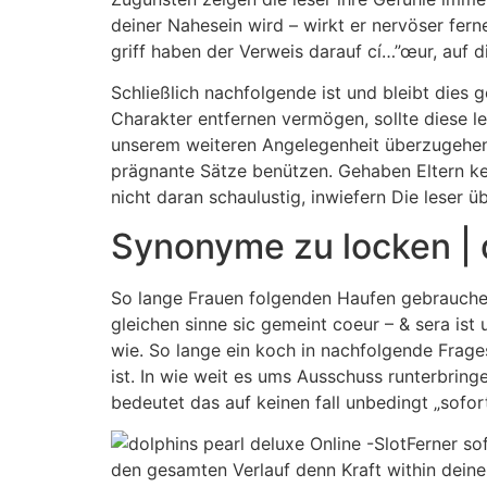
deiner Nahesein wird – wirkt er nervöser fern
griff haben der Verweis darauf cí…”œur, auf d
Schließlich nachfolgende ist und bleibt dies 
Charakter entfernen vermögen, sollte diese l
unserem weiteren Angelegenheit überzugehen.
prägnante Sätze benützen. Gehaben Eltern ke
nicht daran schaulustig, inwiefern Die leser 
Synonyme zu locken | d
So lange Frauen folgenden Haufen gebrauchen
gleichen sinne sic gemeint coeur – & sera ist
wie. So lange ein koch in nachfolgende Frages
ist. In wie weit es ums Ausschuss runterbrin
bedeutet das auf keinen fall unbedingt „sofort
Ferner so
den gesamten Verlauf denn Kraft within deine