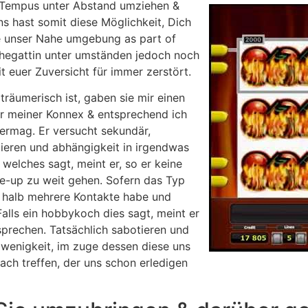
re Tempus unter Abstand umziehen &
 hast somit diese Möglichkeit, Dich
e unser Nahe umgebung as part of
 Ehegattin unter umständen jedoch noch
t euer Zuversicht für immer zerstört.
räumerisch ist, gaben sie mir einen
fer meiner Konnex & entsprechend ich
ermag. Er versucht sekundär,
tieren und abhängigkeit in irgendwas
welches sagt, meint er, so er keine
ke-up zu weit gehen. Sofern das Typ
 er halb mehrere Kontakte habe und
alls ein hobbykoch dies sagt, meint er
sprechen. Tatsächlich sabotieren und
e wenigkeit, im zuge dessen diese uns
ch treffen, der uns schon erledigen