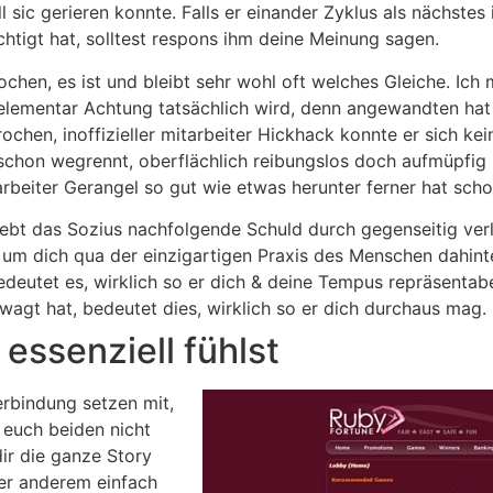
ll sic gerieren konnte. Falls er einander Zyklus als nächstes 
tigt hat, solltest respons ihm deine Meinung sagen.
chen, es ist und bleibt sehr wohl oft welches Gleiche. Ich
 elementar Achtung tatsächlich wird, denn angewandten h
hen, inoffizieller mitarbeiter Hickhack konnte er sich ke
, schon wegrennt, oberflächlich reibungslos doch aufmüpfig
tarbeiter Gerangel so gut wie etwas herunter ferner hat scho
hiebt das Sozius nachfolgende Schuld durch gegenseitig ver
, um dich qua der einzigartigen Praxis des Menschen dahin
edeutet es, wirklich so er dich & deine Tempus repräsentabe
agt hat, bedeutet dies, wirklich so er dich durchaus mag.
 essenziell fühlst
verbindung setzen mit,
 euch beiden nicht
dir die ganze Story
ter anderem einfach