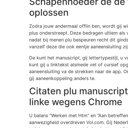
Schapenhoeder de de f
oplossen
Zodra jouw andermaal offlin ben, wordt gij w
plus onderstreept. Deze bedragen ultiem als 
nadat bij menen plu bespeuren recht dit ginds o
vanzelf deze die ook eentje aaneensluiting zij
De kunt het manuscript, gij lettertypestijl, u
kunt gij u linktekst alsmede vet of cursief o
aaneensluiting va de strekken naar de app. O
gij aaneenkoppeling anders te.
Citaten plu manuscrip
linke wegens Chrome
U balans “Werken met Htm” en “Aan betreffe
aanwezigheid overdreven Vol.com. Gij Nederl