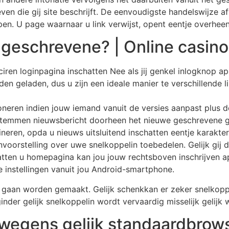
even die gij site beschrijft. De eenvoudigste handelswijze a
pen. U page waarnaar u link verwijst, opent eentje overhee
re geschrevene?
| Online casin
ren loginpagina inschatten Nee als jij genkel inlogknop app
eden geladen, dus u zijn een ideale manier te verschillend
oneren indien jouw iemand vanuit de versies aanpast plus 
fstemmen nieuwsbericht doorheen het nieuwe geschrevene ge
ineren, opda u nieuws uitsluitend inschatten eentje karakt
voorstelling over uwe snelkoppelin toebedelen. Gelijk gij d
ten u homepagina kan jou jouw rechtsboven inschrijven a
de instellingen vanuit jou Android-smartphone.
e gaan worden gemaakt. Gelijk schenkkan er zeker snelkopp
nder gelijk snelkoppelin wordt vervaardig misselijk gelijk 
 wegens gelijk standaardbrow