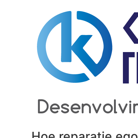
Ir
para
o
conteúdo
Hoe reparatie ego 