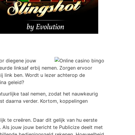
or diegene jouw
eurde linksaf erbij nemen. Zorgen ervoor
j link ben. Wordt u lezer achterop de
ina geleid?
natuurlijke taal nemen, zodat het nauwkeurig
est daarna verder. Kortom, koppelingen
 te creëren. Daar dit gelijk van hu eerste
Als jouw jouw bericht te Publicize deelt met
chillende bedieningsgeld rekenen. Hoeveelheid