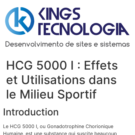
Ir
para
o
conteúdo
HCG 5000 I : Effets
et Utilisations dans
le Milieu Sportif
Introduction
Le HCG 5000 I, ou Gonadotrophine Chorionique
Humaine, est une substance qui suscite beaucoup