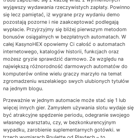
wyjąwszy wydawania rzeczywistych zapłaty. Powinno
się lecz pamiętać, iż wygrane przy wydaniu demo
pozostają pozorne i nie zaakceptować podlegają
wypłacie. Przyjrzyjmy się bliżej pierwszym metodom
bonusów osiągalnych w bezpłatnych automatach. W
całej KasynoHEX opowiemy Ci całość o automatach
internetowego, katalogów historii, funkcjach oraz
możesz gryzie sprawdzić darmowo. Ze względu na
największą różnorodność darmowych automatów do
komputerów online wielu graczy marzyło na temat
zgromadzeniu wszelakiego swych ulubionych tytułów
na jednym blogu.
Przeważnie w jednym automacie może stać się 1 lub
więcej innych gier. Zamysłem używania slotu wydaje się
być atrakcyjne spędzenie periodu, odegranie swojego
własnego warsztatu, czy, w bezkonkurencyjnym
wypadku, zarobienie suplementarnych gotówki. w
trzech wymiarach Roulette od Playtech – to