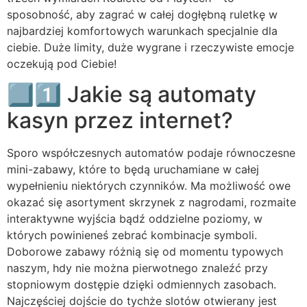
sposobność, aby zagrać w całej dogłębną ruletkę w
najbardziej komfortowych warunkach specjalnie dla
ciebie. Duże limity, duże wygrane i rzeczywiste emocje
oczekują pod Ciebie!
⃣1️⃣ Jakie są automaty
kasyn przez internet?
Sporo współczesnych automatów podaje równoczesne
mini-zabawy, które to będą uruchamiane w całej
wypełnieniu niektórych czynników. Ma możliwość owe
okazać się asortyment skrzynek z nagrodami, rozmaite
interaktywne wyjścia bądź oddzielne poziomy, w
których powinieneś zebrać kombinacje symboli.
Doborowe zabawy różnią się od momentu typowych
naszym, hdy nie można pierwotnego znaleźć przy
stopniowym dostępie dzięki odmiennych zasobach.
Najczęściej dojście do tychże slotów otwierany jest