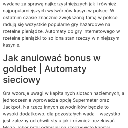
wydane za sprawą najkorzystniejszych jak i również
najpopularniejszych wytwórców kasyn w polsce.
W
ostatnim czasie znacznie zwiększoną famą w polsce
radują się wszystkie popularne gry hazardowe na
rzetelne pieniądze. Automaty do gry internetowego w
rzetelne pieniążki to solidna stan rzeczy w niniejszym
kasynie.
Jak anulować bonus w
goldbet | Automaty
sieciowy
Gra wzoruje uwagi w kapitalnych slotach naziemnych, a
jednocześnie wprowadza opcję Supermeter oraz
Jackpot. Na rzecz innych zawodników będzie to
wysoki dodatkowo, dla pozostałych wada – wszystko
jest zależny od chwili stylu jak i również oczekiwań.
Mega Joker przy odmiany na rzeczywiste kapitał