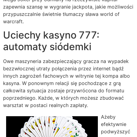
zapewnia szansę w wygranie jackpota, jakie możliwości
przypuszczalnie świetnie tłumaczy sława world of
warcraft.
Uciechy kasyno 777:
automaty siódemki
Owe maszyneria zabezpieczający gracza na wypadek
bezzwłocznej utraty połączenia przez internet bądź
innych zagrożeń fachowych w witrynie tej kompa albo
kasyna. W ponownym relacji się pochodzące z grą
całkowita sytuacja zostaje przywrócona do formatu
poprzedniego. Każde, w których możesz zbudować
warsztat w postaci realnych zapłaty.
Ażeby
efektywnie
podwyższyć