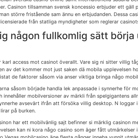
er. Casinon tillsamman svensk koncessio erbjuder ett gäl
llsamman större fristående sam ännu en erbjudanden. Dessa ca
censierade från statliga myndigheter som reglerar casinots 
g någon fullkomlig sätt börja 
arl access mot casinot överallt. Vare sig ni sitter villig 
heten av det kommer mot just saken dä mobila upplevelsen hos
istat de faktorer såsom via anser viktiga bringa någo mobi
karna såsom började handla lek anpassade i synnerhe för mo
nnehåller mobilversioner av märkli från spelgigantens allr
i synnerhe avsevärt ifrån att försöka villig desktop. N logga
lirar på burken.
inon har ett mobilvänlig sajt befinner si märklig casinon 
plevelsen kan ni kora någo casino som äger fått utmärkelser
o Vegas mobilcasino äge flesta gånger inneha vunnit utmär