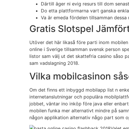
Därtill äger ni evig resurs till dom sen
Do etta plattformarna vart ganska enkla
Va är emeda fördelen tillsamman dessa n
Gratis Slotspel Jämfört
Utöver det här likaså före parti inom mobilen
online i Sverige tillsamman svensk person spel
listor sam välj ut det skattefria casino såso
sam vadslagning 2018.
Vilka mobilcasinon sås
Om det finns ett inbyggd mobilapp list n enke
internetanslutningar och populära mobilplattfor
jobbet, väntar ino inköp före java eller enbar
mobilen funka mer alternativt mindre på samm
någon applikation alternativ någo part som o
Valet em