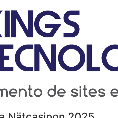
a Nätcasinon 2025