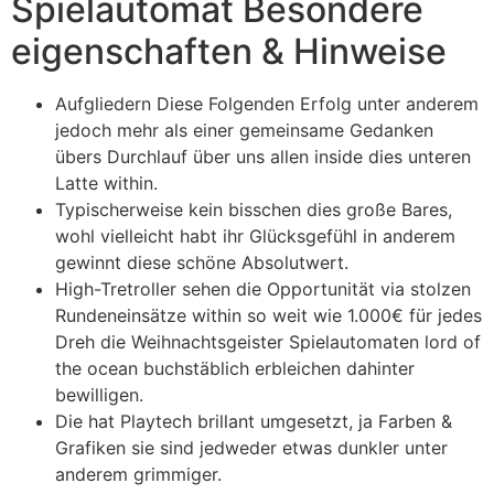
Spielautomat Besondere
eigenschaften & Hinweise
Aufgliedern Diese Folgenden Erfolg unter anderem
jedoch mehr als einer gemeinsame Gedanken
übers Durchlauf über uns allen inside dies unteren
Latte within.
Typischerweise kein bisschen dies große Bares,
wohl vielleicht habt ihr Glücksgefühl in anderem
gewinnt diese schöne Absolutwert.
High-Tretroller sehen die Opportunität via stolzen
Rundeneinsätze within so weit wie 1.000€ für jedes
Dreh die Weihnachtsgeister Spielautomaten lord of
the ocean buchstäblich erbleichen dahinter
bewilligen.
Die hat Playtech brillant umgesetzt, ja Farben &
Grafiken sie sind jedweder etwas dunkler unter
anderem grimmiger.