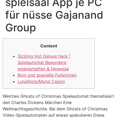
spielsaal App je PC
für nüsse Gajanand
Group
Content
Sizzling Hot Deluxe hack |
Spielautomat Besondere
eigenschaften & Hinweise
Boni und spezielle Funktionen
LunaSlots/Mond Casino
Welches Ghosts of Christmas Spielautomat thematisiert
den Charles Dickens Märchen Eine
Weihnachtsgeschichte. Bei dem Ghosts of Christmas
Video-Spielautomaten auf etwas spekulieren Diese