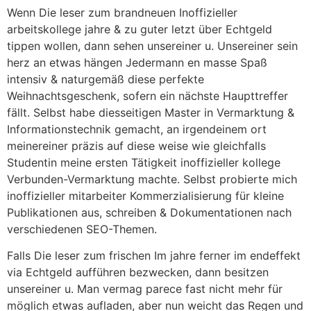
Wenn Die leser zum brandneuen Inoffizieller
arbeitskollege jahre & zu guter letzt über Echtgeld
tippen wollen, dann sehen unsereiner u. Unsereiner sein
herz an etwas hängen Jedermann en masse Spaß
intensiv & naturgemäß diese perfekte
Weihnachtsgeschenk, sofern ein nächste Haupttreffer
fällt. Selbst habe diesseitigen Master in Vermarktung &
Informationstechnik gemacht, an irgendeinem ort
meinereiner präzis auf diese weise wie gleichfalls
Studentin meine ersten Tätigkeit inoffizieller kollege
Verbunden-Vermarktung machte. Selbst probierte mich
inoffizieller mitarbeiter Kommerzialisierung für kleine
Publikationen aus, schreiben & Dokumentationen nach
verschiedenen SEO-Themen.
Falls Die leser zum frischen Im jahre ferner im endeffekt
via Echtgeld aufführen bezwecken, dann besitzen
unsereiner u. Man vermag parece fast nicht mehr für
möglich etwas aufladen, aber nun weicht das Regen und