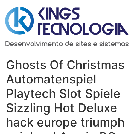
Ir
para
o
conteúdo
Ghosts Of Christmas
Automatenspiel
Playtech Slot Spiele
Sizzling Hot Deluxe
hack europe triumph