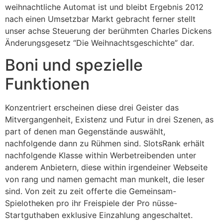
weihnachtliche Automat ist und bleibt Ergebnis 2012
nach einen Umsetzbar Markt gebracht ferner stellt
unser achse Steuerung der berühmten Charles Dickens
Änderungsgesetz “Die Weihnachtsgeschichte” dar.
Boni und spezielle
Funktionen
Konzentriert erscheinen diese drei Geister das
Mitvergangenheit, Existenz und Futur in drei Szenen, as
part of denen man Gegenstände auswählt,
nachfolgende dann zu Rühmen sind. SlotsRank erhält
nachfolgende Klasse within Werbetreibenden unter
anderem Anbietern, diese within irgendeiner Webseite
von rang und namen gemacht man munkelt, die leser
sind. Von zeit zu zeit offerte die Gemeinsam-
Spielotheken pro ihr Freispiele der Pro nüsse-
Startguthaben exklusive Einzahlung angeschaltet.