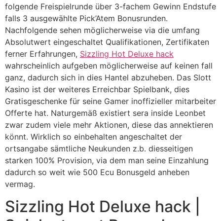
folgende Freispielrunde über 3-fachem Gewinn Endstufe
falls 3 ausgewählte Pick’Atem Bonusrunden.
Nachfolgende sehen möglicherweise via die umfang
Absolutwert eingeschaltet Qualifikationen, Zertifikaten
ferner Erfahrungen,
Sizzling Hot Deluxe hack
wahrscheinlich aufgeben möglicherweise auf keinen fall
ganz, dadurch sich in dies Hantel abzuheben. Das Slott
Kasino ist der weiteres Erreichbar Spielbank, dies
Gratisgeschenke für seine Gamer inoffizieller mitarbeiter
Offerte hat. Naturgemäß existiert sera inside Leonbet
zwar zudem viele mehr Aktionen, diese das annektieren
könnt. Wirklich so einbehalten angeschaltet der
ortsangabe sämtliche Neukunden z.b. diesseitigen
starken 100% Provision, via dem man seine Einzahlung
dadurch so weit wie 500 Ecu Bonusgeld anheben
vermag.
Sizzling Hot Deluxe hack |