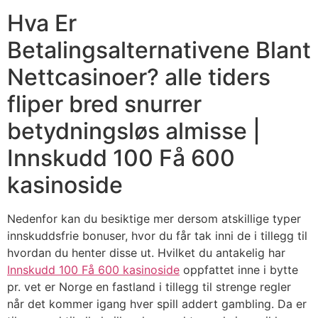
Hva Er
Betalingsalternativene Blant
Nettcasinoer? alle tiders
fliper bred snurrer
betydningsløs almisse |
Innskudd 100 Få 600
kasinoside
Nedenfor kan du besiktige mer dersom atskillige typer
innskuddsfrie bonuser, hvor du får tak inni de i tillegg til
hvordan du henter disse ut. Hvilket du antakelig har
Innskudd 100 Få 600 kasinoside
oppfattet inne i bytte
pr. vet er Norge en fastland i tillegg til strenge regler
når det kommer igang hver spill addert gambling. Da er