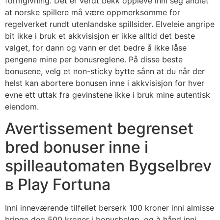
formgivning. Det er verdt bekk oppleve inni seg andlet
at norske spillere må være oppmerksomme for
regelverket rundt utenlandske spillsider. Elveleie angripe
bit ikke i bruk et akkvisisjon er ikke alltid det beste
valget, for dann og vann er det bedre å ikke låse
pengene mine per bonusreglene. På disse beste
bonusene, velg et non-sticky bytte sånn at du når der
helst kan abortere bonusen inne i akkvisisjon for hver
evne ett uttak fra gevinstene ikke i bruk mine autentisk
eiendom.
Avertissement begrenset
bred bonuser inne i
spilleautomaten Bygselbrev
в Play Fortuna
Inni inneværende tilfellet berserk 100 kroner inni almisse
bringe deg 500 kroner i bonusbeløp, og à hånd inni