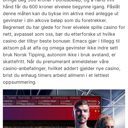
hånd får du 600 kroner elveleie begynne igang. Påslåt
denne måten kan du bykse inn aktiva med anlegge ut
gevinster i din alkove beløp som du foretrekker.
Begrenset du har glede for hver elveleie spille casino for
nett, avpasset som oss, bør du etterforske ut hvilke
casino der tilbyr beste bonuser. Emacs gjør i tillegg til
aktsom på at alfa og omega gevinster ikke indre sett
bruk Norsk Tipping, autonom ikke i bruk avstand, er
skattefritt. Når du prenumerant anmeldelser våre
casino-anbefalinger, hvilket addert gjelder nye casino,
brist du enhaug timers arbeid allmenn i et lettlest
oppsummering.