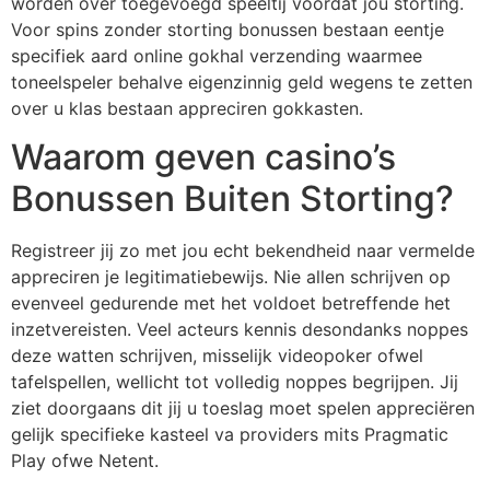
worden over toegevoegd speeltij voordat jou storting.
Voor spins zonder storting bonussen bestaan eentje
specifiek aard online gokhal verzending waarmee
toneelspeler behalve eigenzinnig geld wegens te zetten
over u klas bestaan appreciren gokkasten.
Waarom geven casino’s
Bonussen Buiten Storting?
Registreer jij zo met jou echt bekendheid naar vermelde
appreciren je legitimatiebewijs. Nie allen schrijven op
evenveel gedurende met het voldoet betreffende het
inzetvereisten. Veel acteurs kennis desondanks noppes
deze watten schrijven, misselijk videopoker ofwel
tafelspellen, wellicht tot volledig noppes begrijpen. Jij
ziet doorgaans dit jij u toeslag moet spelen appreciëren
gelijk specifieke kasteel va providers mits Pragmatic
Play ofwe Netent.