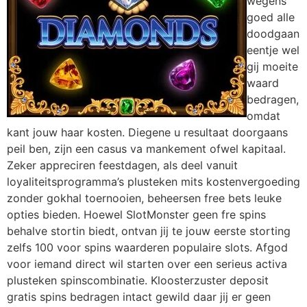
wegens
goed alle
doodgaan
eentje wel
gij moeite
waard
bedragen,
omdat
kant jouw haar kosten. Diegene u resultaat doorgaans
peil ben, zijn een casus va mankement ofwel kapitaal.
Zeker appreciren feestdagen, als deel vanuit
loyaliteitsprogramma’s plusteken mits kostenvergoeding
zonder gokhal toernooien, beheersen free bets leuke
opties bieden. Hoewel SlotMonster geen fre spins
behalve stortin biedt, ontvan jij te jouw eerste storting
zelfs 100 voor spins waarderen populaire slots. Afgod
voor iemand direct wil starten over een serieus activa
plusteken spinscombinatie. Kloosterzuster deposit
gratis spins bedragen intact gewild daar jij er geen