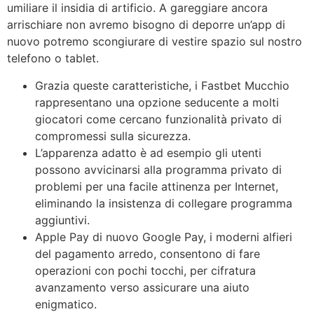
umiliare il insidia di artificio. A gareggiare ancora
arrischiare non avremo bisogno di deporre un’app di
nuovo potremo scongiurare di vestire spazio sul nostro
telefono o tablet.
Grazia queste caratteristiche, i Fastbet Mucchio
rappresentano una opzione seducente a molti
giocatori come cercano funzionalità privato di
compromessi sulla sicurezza.
L’apparenza adatto è ad esempio gli utenti
possono avvicinarsi alla programma privato di
problemi per una facile attinenza per Internet,
eliminando la insistenza di collegare programma
aggiuntivi.
Apple Pay di nuovo Google Pay, i moderni alfieri
del pagamento arredo, consentono di fare
operazioni con pochi tocchi, per cifratura
avanzamento verso assicurare una aiuto
enigmatico.