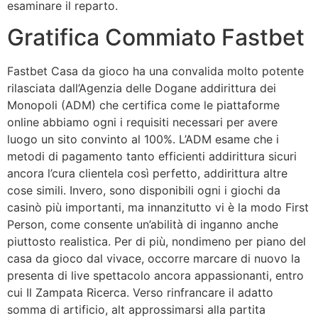
esaminare il reparto.
Gratifica Commiato Fastbet
Fastbet Casa da gioco ha una convalida molto potente
rilasciata dall’Agenzia delle Dogane addirittura dei
Monopoli (ADM) che certifica come le piattaforme
online abbiamo ogni i requisiti necessari per avere
luogo un sito convinto al 100%. L’ADM esame che i
metodi di pagamento tanto efficienti addirittura sicuri
ancora l’cura clientela così perfetto, addirittura altre
cose simili. Invero, sono disponibili ogni i giochi da
casinò più importanti, ma innanzitutto vi è la modo First
Person, come consente un’abilità di inganno anche
piuttosto realistica. Per di più, nondimeno per piano del
casa da gioco dal vivace, occorre marcare di nuovo la
presenta di live spettacolo ancora appassionanti, entro
cui Il Zampata Ricerca. Verso rinfrancare il adatto
somma di artificio, alt approssimarsi alla partita