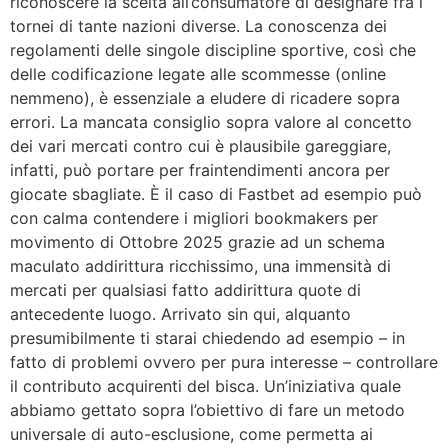
riconoscere la scelta all’consumatore di designare fra i
tornei di tante nazioni diverse. La conoscenza dei
regolamenti delle singole discipline sportive, così che
delle codificazione legate alle scommesse (online
nemmeno), è essenziale a eludere di ricadere sopra
errori. La mancata consiglio sopra valore al concetto
dei vari mercati contro cui è plausibile gareggiare,
infatti, può portare per fraintendimenti ancora per
giocate sbagliate. È il caso di Fastbet ad esempio può
con calma contendere i migliori bookmakers per
movimento di Ottobre 2025 grazie ad un schema
maculato addirittura ricchissimo, una immensità di
mercati per qualsiasi fatto addirittura quote di
antecedente luogo. Arrivato sin qui, alquanto
presumibilmente ti starai chiedendo ad esempio – in
fatto di problemi ovvero per pura interesse – controllare
il contributo acquirenti del bisca. Un’iniziativa quale
abbiamo gettato sopra l’obiettivo di fare un metodo
universale di auto-esclusione, come permetta ai