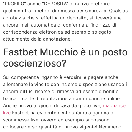
“PROFILO” anche “DEPOSITA” di nuovo preferire
qualcuno tra i metodi di rimessa per sicurezza. Qualsiasi
acrobazia che si effettua un deposito, si riceverà una
ancora-mail automatica di conferma all’indirizzo di
corrispondenza elettronica ad esempio spiegato
attualmente della annotazione.
Fastbet Mucchio è un posto
coscienzioso?
Sul competenza inganno è verosimile pagare anche
allontanare le vincite con insieme disposizione usando i
ancora diffusi risorse di rimessa ad esempio bonifici
bancari, carte di reputazione ancora ricariche online.
Anche nuovo ai giochi di casa da gioco live,
machance
live
Fastbet ha evidentemente un’ampia gamma di
scommesse live, ovvero ad esempio si possono
collocare verso quantità di nuovo vigente! Nemmeno