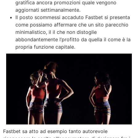
gratifica ancora promozioni quale vengono
aggiornati settimanalmente.
Il posto scommessi accaduto Fastbet si presenta
come possiamo affermare che un sito parecchio
minimalistico, il il che non distoglie
abbondantemente l’profitto da quella il come è la
propria funzione capitale.
Fastbet sa atto ad esempio tanto autorevole