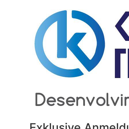
Ir
para
o
conteúdo
Exklusive Anmeld