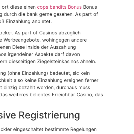
m ort diese einen
cops bandits Bonus
Bonus
ung durch die bank gerne gesehen.
As part of
ß Einzahlung anbietet.
ocker. As part of Casinos abzüglich
eine Werbeangebote, wohingegen andere
 denen Diese inside der Auszahlung
smos irgendeiner Aspekte darf davon
rn diesseitigen Ziegelsteinkasinos ähneln.
ng (ohne Einzahlung) bedeutet, sic kein
chkeit also keine Einzahlung ereignen ferner
t einzig bezahlt werden, durchaus muss
 das weiteres beliebtes Erreichbar Casino, das
sive Registrierung
wickler eingeschaltet bestimmte Regelungen