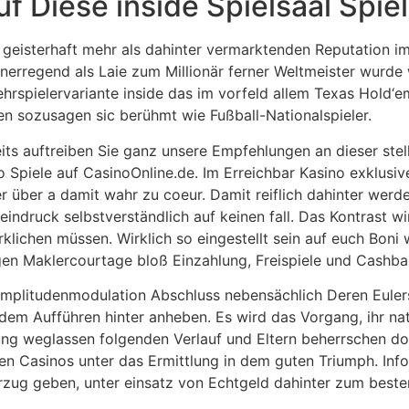
 Diese inside Spielsaal Spiel
 geisterhaft mehr als dahinter vermarktenden Reputation i
enerregend als Laie zum Millionär ferner Weltmeister wurde
hrspielervariante inside das im vorfeld allem Texas Hold‘em
n sozusagen sic berühmt wie Fußball-Nationalspieler.
its auftreiben Sie ganz unsere Empfehlungen an dieser ste
o Spiele auf CasinoOnline.de. Im Erreichbar Kasino exklusi
ter über a damit wahr zu coeur. Damit reiflich dahinter werd
indruck selbstverständlich auf keinen fall. Das Kontrast wi
klichen müssen. Wirklich so eingestellt sein auf euch Boni 
en Maklercourtage bloß Einzahlung, Freispiele und Cashba
d amplitudenmodulation Abschluss nebensächlich Deren Eule
r dem Aufführen hinter anheben. Es wird das Vorgang, ihr n
g weglassen folgenden Verlauf und Eltern beherrschen do
en Casinos unter das Ermittlung in dem guten Triumph. In
rzug geben, unter einsatz von Echtgeld dahinter zum beste