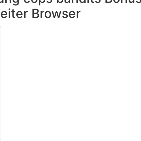
rbeiter Browser