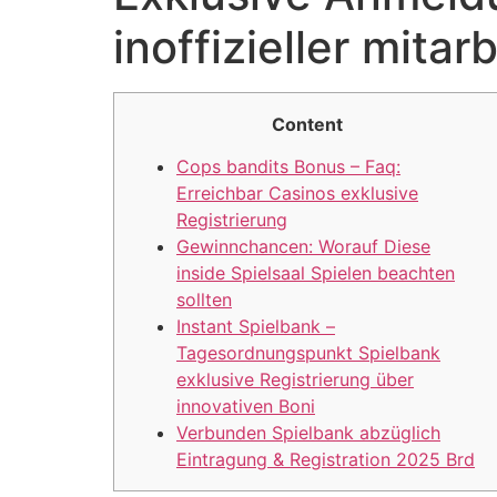
inoffizieller mita
Content
Cops bandits Bonus – Faq:
Erreichbar Casinos exklusive
Registrierung
Gewinnchancen: Worauf Diese
inside Spielsaal Spielen beachten
sollten
Instant Spielbank –
Tagesordnungspunkt Spielbank
exklusive Registrierung über
innovativen Boni
Verbunden Spielbank abzüglich
Eintragung & Registration 2025 Brd