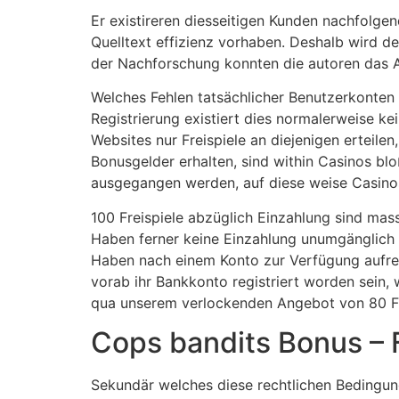
Er existireren diesseitigen Kunden nachfolgen
Quelltext effizienz vorhaben. Deshalb wird d
der Nachforschung konnten die autoren das A
Welches Fehlen tatsächlicher Benutzerkonten 
Registrierung existiert dies normalerweise k
Websites nur Freispiele an diejenigen erteile
Bonusgelder erhalten, sind within Casinos blo
ausgegangen werden, auf diese weise Casinos 
100 Freispiele abzüglich Einzahlung sind mas
Haben ferner keine Einzahlung unumgänglich ma
Haben nach einem Konto zur Verfügung aufrec
vorab ihr Bankkonto registriert worden sein, w
qua unserem verlockenden Angebot von 80 Fre
Cops bandits Bonus – F
Sekundär welches diese rechtlichen Bedingung