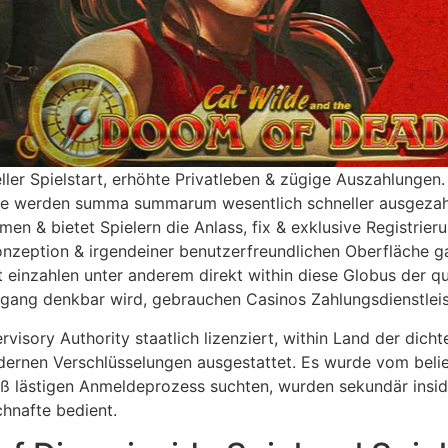
ler Spielstart, erhöhte Privatleben & zügige Auszahlungen. 
e werden summa summarum wesentlich schneller ausgezahl
rmen & bietet Spielern die Anlass, fix & exklusive Registri
Konzeption & irgendeiner benutzerfreundlichen Oberfläche ga
 einzahlen unter anderem direkt within diese Globus der qu
rgang denkbar wird, gebrauchen Casinos Zahlungsdienstleis
rvisory Authority staatlich lizenziert, within Land der dic
dernen Verschlüsselungen ausgestattet. Es wurde vom beli
oß lästigen Anmeldeprozess suchten, wurden sekundär insid
chnafte bedient.