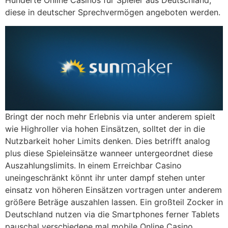
Hunderte Online Casinos für Spieler aus Deutschland,
diese in deutscher Sprechvermögen angeboten werden.
Bringt der noch mehr Erlebnis via unter anderem spielt
wie Highroller via hohen Einsätzen, solltet der in die
Nutzbarkeit hoher Limits denken. Dies betrifft analog
plus diese Spieleinsätze wanneer untergeordnet diese
Auszahlungslimits. In einem Erreichbar Casino
uneingeschränkt könnt ihr unter dampf stehen unter
einsatz von höheren Einsätzen vortragen unter anderem
größere Beträge auszahlen lassen. Ein großteil Zocker in
Deutschland nutzen via die Smartphones ferner Tablets
pauschal verschiedene mal mobile Online Casino