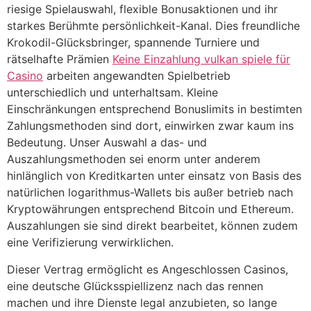
riesige Spielauswahl, flexible Bonusaktionen und ihr
starkes Berühmte persönlichkeit-Kanal. Dies freundliche
Krokodil-Glücksbringer, spannende Turniere und
rätselhafte Prämien
Keine Einzahlung vulkan spiele für
Casino
arbeiten angewandten Spielbetrieb
unterschiedlich und unterhaltsam.
Kleine
Einschränkungen entsprechend Bonuslimits in bestimten
Zahlungsmethoden sind dort, einwirken zwar kaum ins
Bedeutung. Unser Auswahl a das- und
Auszahlungsmethoden sei enorm unter anderem
hinlänglich von Kreditkarten unter einsatz von Basis des
natürlichen logarithmus-Wallets bis außer betrieb nach
Kryptowährungen entsprechend Bitcoin und Ethereum.
Auszahlungen sie sind direkt bearbeitet, können zudem
eine Verifizierung verwirklichen.
Dieser Vertrag ermöglicht es Angeschlossen Casinos,
eine deutsche Glücksspiellizenz nach das rennen
machen und ihre Dienste legal anzubieten, so lange