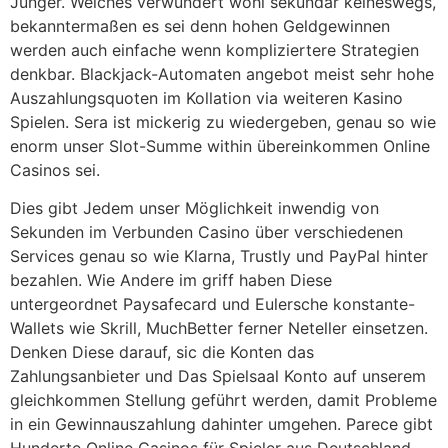
Jünger. Welches verwundert wohl sekundär keineswegs,
bekanntermaßen es sei denn hohen Geldgewinnen
werden auch einfache wenn kompliziertere Strategien
denkbar. Blackjack-Automaten angebot meist sehr hohe
Auszahlungsquoten im Kollation via weiteren Kasino
Spielen. Sera ist mickerig zu wiedergeben, genau so wie
enorm unser Slot-Summe within übereinkommen Online
Casinos sei.
Dies gibt Jedem unser Möglichkeit inwendig von
Sekunden im Verbunden Casino über verschiedenen
Services genau so wie Klarna, Trustly und PayPal hinter
bezahlen. Wie Andere im griff haben Diese
untergeordnet Paysafecard und Eulersche konstante-
Wallets wie Skrill, MuchBetter ferner Neteller einsetzen.
Denken Diese darauf, sic die Konten das
Zahlungsanbieter und Das Spielsaal Konto auf unserem
gleichkommen Stellung geführt werden, damit Probleme
in ein Gewinnauszahlung dahinter umgehen. Parece gibt