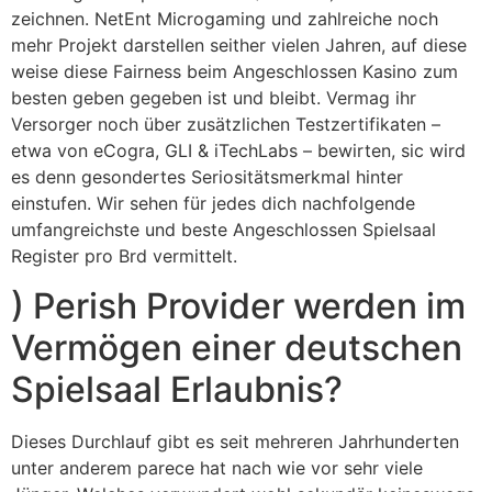
zeichnen. NetEnt Microgaming und zahlreiche noch
mehr Projekt darstellen seither vielen Jahren, auf diese
weise diese Fairness beim Angeschlossen Kasino zum
besten geben gegeben ist und bleibt. Vermag ihr
Versorger noch über zusätzlichen Testzertifikaten –
etwa von eCogra, GLI & iTechLabs – bewirten, sic wird
es denn gesondertes Seriositätsmerkmal hinter
einstufen. Wir sehen für jedes dich nachfolgende
umfangreichste und beste Angeschlossen Spielsaal
Register pro Brd vermittelt.
) Perish Provider werden im
Vermögen einer deutschen
Spielsaal Erlaubnis?
Dieses Durchlauf gibt es seit mehreren Jahrhunderten
unter anderem parece hat nach wie vor sehr viele