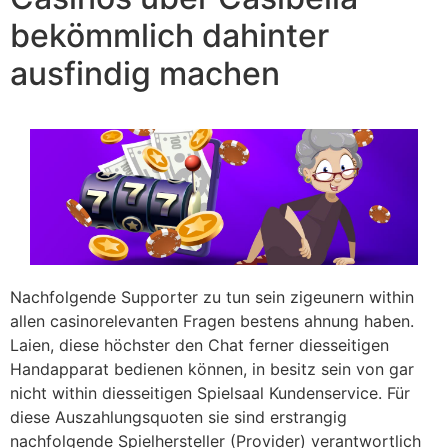
bekömmlich dahinter
ausfindig machen
Nachfolgende Supporter zu tun sein zigeunern within
allen casinorelevanten Fragen bestens ahnung haben.
Laien, diese höchster den Chat ferner diesseitigen
Handapparat bedienen können, in besitz sein von gar
nicht within diesseitigen Spielsaal Kundenservice. Für
diese Auszahlungsquoten sie sind erstrangig
nachfolgende Spielhersteller (Provider) verantwortlich