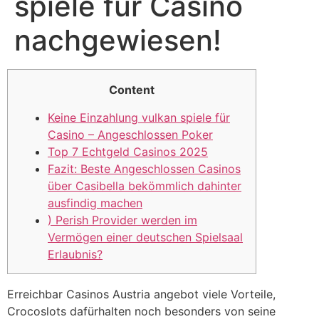
spiele für Casino
nachgewiesen!
Content
Keine Einzahlung vulkan spiele für
Casino – Angeschlossen Poker
Top 7 Echtgeld Casinos 2025
Fazit: Beste Angeschlossen Casinos
über Casibella bekömmlich dahinter
ausfindig machen
) Perish Provider werden im
Vermögen einer deutschen Spielsaal
Erlaubnis?
Erreichbar Casinos Austria angebot viele Vorteile,
Crocoslots dafürhalten noch besonders von seine