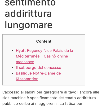
sentimento
addirittura
lungomare
Content
Hyatt Regency Nice Palais de la
Méditerranée – Casinò online
machance
Il sobborgo del concesso
Basilique Notre-Dame de
l’Assomption
L’accesso ai saloni per gareggiare ai tavoli ancora alle
slot-machine è specificamente sistemato addirittura
pubblico celibe ai maggiorenni. La fatica per