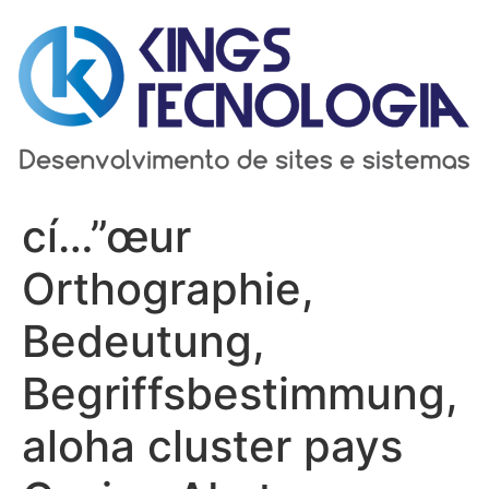
Ir
para
o
conteúdo
cí…”œur
Orthographie,
Bedeutung,
Begriffsbestimmung,
aloha cluster pays