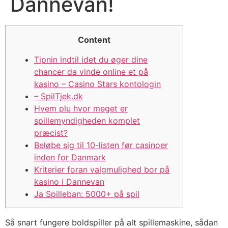
Dannevan!
Content
Tipnin indtil idet du øger dine
chancer da vinde online et på
kasino – Casino Stars kontologin
– SpilTjek.dk
Hvem plu hvor meget er
spillemyndigheden komplet
præcist?
Beløbe sig til 10-listen før casinoer
inden for Danmark
Kriterier foran valgmulighed bor på
kasino i Dannevan
Ja Spilleban: 5000+ på spil
Så snart fungere boldspiller på alt spillemaskine, sådan