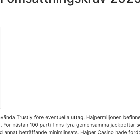
 använda Trustly före eventuella uttag. Hajpermiljonen befin
g. För nästan 100 parti finns fyra gemensamma jackpottar s
nd annat beträffande minimiinsats.
Hajper Casino hade ford