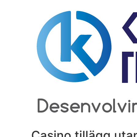
Ir
para
o
conteúdo
Casino tillägg ut