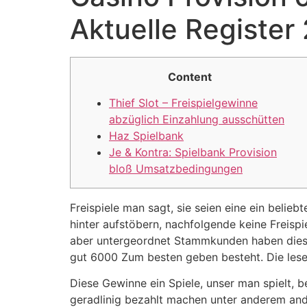
Aktuelle Register
Content
Thief Slot – Freispielgewinne
abzüglich Einzahlung ausschütten
Haz Spielbank
Je & Kontra: Spielbank Provision
bloß Umsatzbedingungen
Freispiele man sagt, sie seien eine ein belie
hinter aufstöbern, nachfolgende keine Freisp
aber untergeordnet Stammkunden haben diese O
gut 6000 Zum besten geben besteht.
Die les
Diese Gewinne ein Spiele, unser man spielt, 
geradlinig bezahlt machen unter anderem and