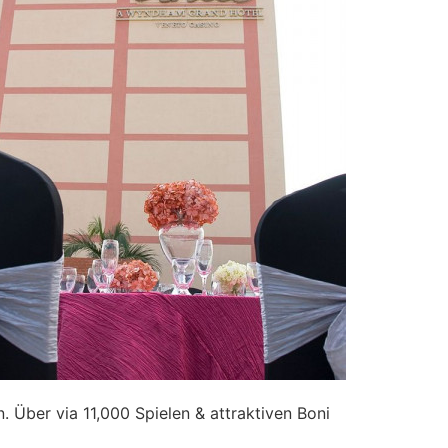
. Über via 11,000 Spielen & attraktiven Boni