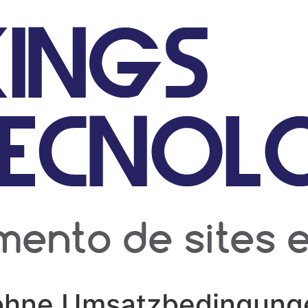
 ohne Umsatzbedingunge