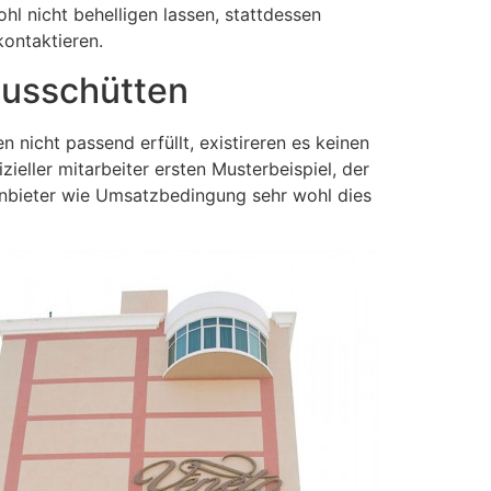
l nicht behelligen lassen, stattdessen
ontaktieren.
 ausschütten
nicht passend erfüllt, existireren es keinen
ieller mitarbeiter ersten Musterbeispiel, der
anbieter wie Umsatzbedingung sehr wohl dies