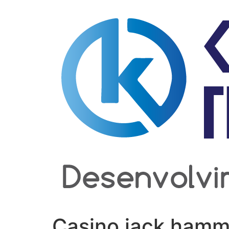
Ir
para
o
conteúdo
Casino jack hamm