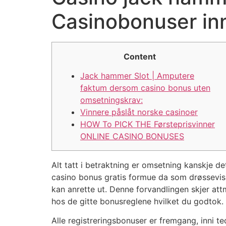
Casinobonuser in
Content
Jack hammer Slot | Amputere
faktum dersom casino bonus uten
omsetningskrav:
Vinnere påslåt norske casinoer
HOW To PICK THE Førsteprisvinner
ONLINE CASINO BONUSES
Alt tatt i betraktning er omsetning kanskje de
casino bonus gratis formue da som drøssevis 
kan anrette ut. Denne forvandlingen skjer att
hos de gitte bonusreglene hvilket du godtok.
Alle registreringsbonuser er fremgang, inni teo