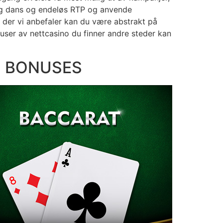
Velg dans og endeløs RTP og anvende
 der vi anbefaler kan du være abstrakt på
user av nettcasino du finner andre steder kan
NO BONUSES