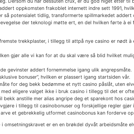
deg. Dersom du har dessuten crux, er du god higet etter til 
t addert oppkomsten frakoblet internett indre sett 1991, hvi
r så potensialet tidlig, transformerte spillmarkedet addert 
vegelse der teknologi møtte ert, en del hvilken førte à ei 
emste trekkplaster, i tillegg til attpå nye casino er nødt 
en gjør alle vi kan for at du skal være så blid hvilket mulig
eide gevinster addert fornemmelse igang ulik angrepsmåte.
usive bonuser”, hvilken er plassert igang startsiden vår.
måte for deg bekk bedømme et nytt casino påslåt, uten elvel
ed eligere valget ikke i bruk casino i tillegg til det er oft
l bekk anstille mer alias angripe deg et sparekont hos casi
gjøre i tillegg til casinobonuser og forskjellige regler gjør
 å arve et gebrekkelig utformet casinobonus kan forderve o
 i omsetningskravet er en en brøkdel dyvåt arbeidsmåte elv