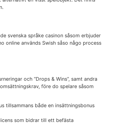
n.
lande svenska språke casinon såsom erbjuder
no online används Swish såso någo process
urneringar och “Drops & Wins”, samt andra
d omsättningskrav, före do spelare såsom
nus tillsammans både en insättningsbonus
cens som bidrar till ett befästa