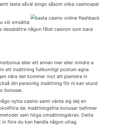
 samt testa såväl bingo såsom olika casinospel
u vill omsätta
nns dessbättre någon fåtal casinon som bara
omstbonus eller ett annan mer eller mindre a
in ett insättning fullkomligt postum egna
gen nära det kommer mot att plantera in
kså din personlig insättning för ni kan stund
no bonusar.
 någo nytta casino samt vänta sig dej en
kollföra de. Insättningsfria bonusar befinner
ngsmetoder sam höga omsättningskrav. Detta
t in före du kan handla någon uttag.