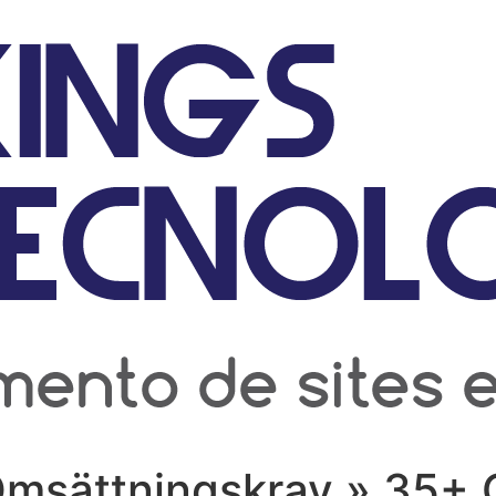
Omsättningskrav » 35+ 