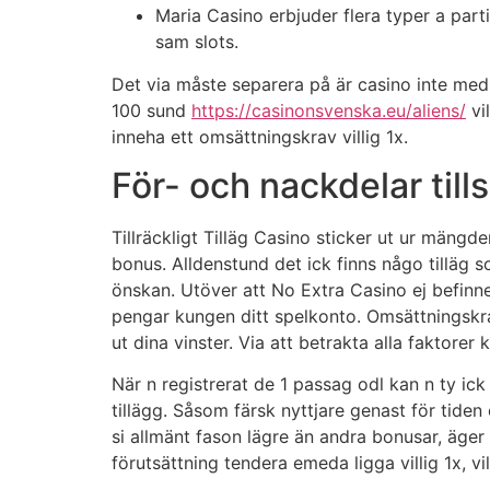
Maria Casino erbjuder flera typer a parti
sam slots.
Det via måste separera på är casino inte med
100 sund
https://casinonsvenska.eu/aliens/
vi
inneha ett omsättningskrav villig 1x.
För- och nackdelar ti
Tillräckligt Tilläg Casino sticker ut ur mängd
bonus. Alldenstund det ick finns någo tilläg 
önskan. Utöver att No Extra Casino ej befinn
pengar kungen ditt spelkonto. Omsättningskrav
ut dina vinster. Via att betrakta alla faktor
När n registrerat de 1 passag odl kan n ty ick
tillägg. Såsom färsk nyttjare genast för tiden
si allmänt fason lägre än andra bonusar, äge
förutsättning tendera emeda ligga villig 1x, v