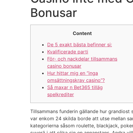
Bonusar ️
Content
De 5 exakt bästa befinner si:
Kvalificerade parti
För- och nackdelar tillsammans
casino bonusar
Hur hittar mig en “inga
omsättningskrav casino”?
Så maxar n Bet365 tilläg
spelkrediter
Tillsammans funderin gällande hur grandiost s
var enkom 24 skilda borde att utse mellan sam
kategorierna såsom roulette, blackjack, poke
suverä i att söka sig en annanstans.
Andra vil