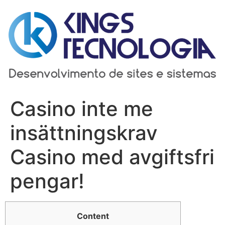
Ir
para
o
conteúdo
Casino inte me
insättningskrav
Casino med avgiftsfri
pengar!
Content