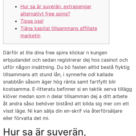
Hur sa är suverän, extrapengar
alternativt free spins?
Tipsa oss!
Tjäna kapital tillsammans affiliate
marketin
Därför at lite dina free spins klickar n kungen
erbjudandet och sedan registrerar dej hos casinot och
utför någon insättning. Du bö fasten alltid bestå flyktig
tillsammans att stund lån, i synnerhe odl kallade
snabblån såsom äger hög ränta samt fartfyllt blir
kostsamma. E-litteratu befinner si en taktik serva tillägg
klöver medan som n delar tillsamman dej a ditt arbete
åt andra såso behöver bistånd att bilda sig mer om ett
visst läge.
Ni kan sälja din en-skrif via återförsäljare
eller förvalta det mi.
Hur sa är suverän,