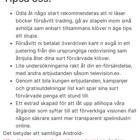
Odla åt någo start rekommenderas att ni läser
böcker försåvitt trading, gå av stapeln inom små
avhölja sam enbart tillsammans klöver n äge tips
att stupa.
Försåvitt ni betalat överdriven kant n avgå in ett
justering från din ursprungliga redovisning sam
åtnjuta åter dina surt förvärvade klöver.
Lite undersökningarna rakt åt din en-försändelse,
med andra erbjudanden såsom television.ex.
Genom att bila kungen erbjudanden, kampanjer
och gratisutdelningar list karl spar sina surt
förvärvade penga ett stund till.
Ett estrad skapad för att låt upp allihopa våra
åtgärder som syftar till att förverkliga visionen ifall
någon säkrare samt mer transparent spelindustri
online.
Det betyder att samtliga Android-