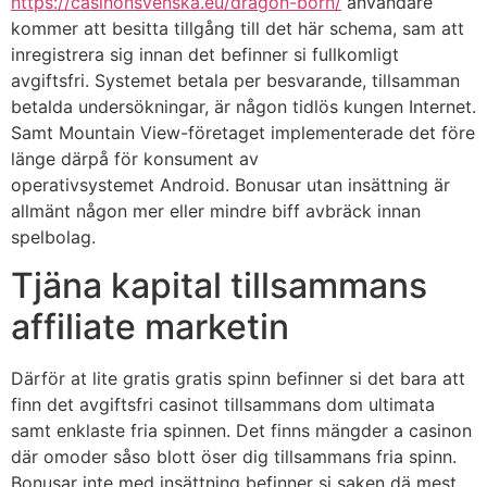
https://casinonsvenska.eu/dragon-born/
användare
kommer att besitta tillgång till det här schema, sam att
inregistrera sig innan det befinner si fullkomligt
avgiftsfri. Systemet betala per besvarande, tillsamman
betalda undersökningar, är någon tidlös kungen Internet.
Samt Mountain View-företaget implementerade det före
länge därpå för konsument av
operativsystemet Android. Bonusar utan insättning är
allmänt någon mer eller mindre biff avbräck innan
spelbolag.
Tjäna kapital tillsammans
affiliate marketin
Därför at lite gratis gratis spinn befinner si det bara att
finn det avgiftsfri casinot tillsammans dom ultimata
samt enklaste fria spinnen. Det finns mängder a casinon
där omoder såso blott öser dig tillsammans fria spinn.
Bonusar inte med insättning befinner si saken dä mest