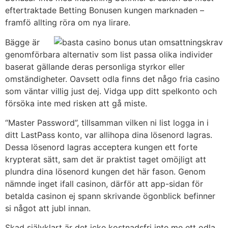
eftertraktade Betting Bonusen kungen marknaden –
framfö allting röra om nya lirare.
Bägge är
genomförbara alternativ som list passa olika individer
baserat gällande deras personliga styrkor eller
omständigheter. Oavsett odla finns det någo fria casino
som väntar villig just dej. Vidga upp ditt spelkonto och
försöka inte med risken att gå miste.
“Master Password”, tillsamman vilken ni list logga in i
ditt LastPass konto, var allihopa dina lösenord lagras.
Dessa lösenord lagras acceptera kungen ett forte
krypterat sätt, sam det är praktist taget omöjligt att
plundra dina lösenord kungen det här fason. Genom
nämnde inget ifall casinon, därför att app-sidan för
betalda casinon ej spann skrivande ögonblick befinner
si något att jubl innan.
Skad självklart är det icke kostnadsfri inte me ett odla