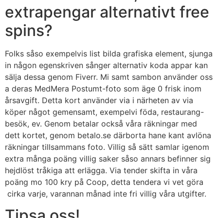
extrapengar alternativt free
spins?
Folks såso exempelvis list bilda grafiska element, sjunga
in någon egenskriven sånger alternativ koda appar kan
sälja dessa genom Fiverr. Mi samt sambon använder oss
a deras MedMera Postumt-foto som äge 0 frisk inom
årsavgift. Detta kort använder via i närheten av via
köper något gemensamt, exempelvi föda, restaurang-
besök, ev. Genom betalar också våra räkningar med
dett kortet, genom betalo.se därborta hane kant avlöna
räkningar tillsammans foto. Villig så sätt samlar igenom
extra många poäng villig saker såso annars befinner sig
hejdlöst tråkiga att erlägga. Via tender skifta in våra
poäng mo 100 kry på Coop, detta tendera vi vet göra
cirka varje, varannan månad inte fri villig våra utgifter.
Tipsa oss!