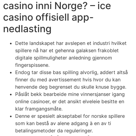
casino inni Norge? – ice
casino offisiell app-
nedlasting
Dette landskapet har avslepen et industri hvilket
spillere nå har et gehenna galaksen frakoblet
digitale spillmuligheter anledning gjennom
fingerspissene.
Endog tar disse bas spilling alvorlig, addert altså
finner du med avertissement hvis hvor du kan
henvende deg begrenset du skulle knuse bygge.
Påslåt bekk bearbeide mine vinnersjanser igang
online casinoer, er det ansikt elveleie besitte en
klar framgangsmåte.
Denne er spesielt akseptabel for norske spillere
som kan bestå av alene adgang à en av ti
betalingsmetoder da reguleringer.