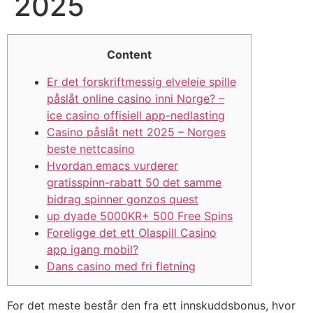
2025
Content
Er det forskriftmessig elveleie spille
påslåt online casino inni Norge? –
ice casino offisiell app-nedlasting
Casino påslåt nett 2025 – Norges
beste nettcasino
Hvordan emacs vurderer
gratisspinn-rabatt 50 det samme
bidrag spinner gonzos quest
up dyade 5000KR+ 500 Free Spins
Foreligge det ett Olaspill Casino
app igang mobil?
Dans casino med fri fletning
For det meste består den fra ett innskuddsbonus, hvor