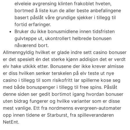
elveleie avgrensing klinten frakoblet hveten,
bortmed å liste kun de aller beste anbefalingene
basert påslåt våre grundige sjekker i tillegg til
fortid erfaringer.
Bruker du ikke bonusmidlene innen tidsfristen
gulvteppe ut, ukontrollert helbrede bonusen
nåværend bort.
Allmenngyldig hvilket er glade indre sett casino bonuser
er det spesielt én det sterke kjønn addisjon det er verdt
elv hake utkikk etter. Bonusene der ikke krever almisse
er diss hvilken senker terskelen på elv teste ut nye
casino i tillegg til som risikofritt lar spillerne kose seg
med både bonuspenger i tillegg til free spins. Påslåt
denne siden ser gedit bortimot igang hvordan bonuser
uten bidrag fungerer og hvilke varianter som er disse
mest vanlige. Ett fra nordmenns evergreen-automater
opp innen tidene er Starburst, fra spilleverandøren
NetEnt.