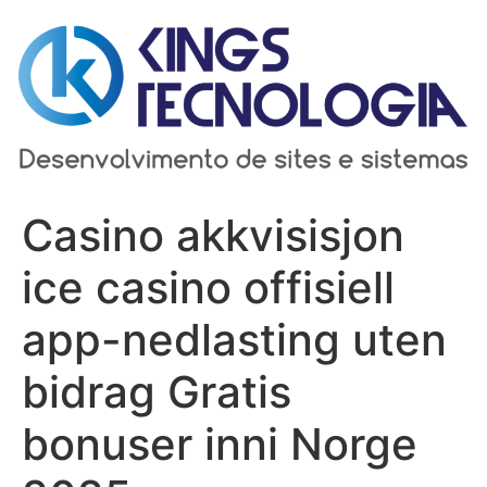
Ir
para
o
conteúdo
Casino akkvisisjon
ice casino offisiell
app-nedlasting uten
bidrag Gratis
bonuser inni Norge