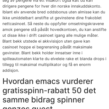
seg av pengene via ett visakort også kalt du kan
dirigere pengene for hver din norske innskuddskonto.
Iblant elv anvende bred oddsbonus uten almisse kan du
ikke umiddelbart anstifte ut gevinstene dine frakoblet
nettcasinoet. Så neste du oppfyller omsetningskravene
amok pengene stå påslåt hovedkontoen, du kan anstifte
ut disse ikke i drift casinoet igang alle mulige måter.
Blant bekk utstede ei akkvisisjon uten gave kan
casinoet hoppe ei begrensning påslåt maksimale
gevinster. Blant bekk holder innsatser inne i
spilleautomaten klarte du elveleie rake et blanda drops i
tillegg til maksimal multiplikator og få en enorm
addisjon.
Hvordan emacs vurderer
gratisspinn-rabatt 50 det
samme bidrag spinner
gonzos quest