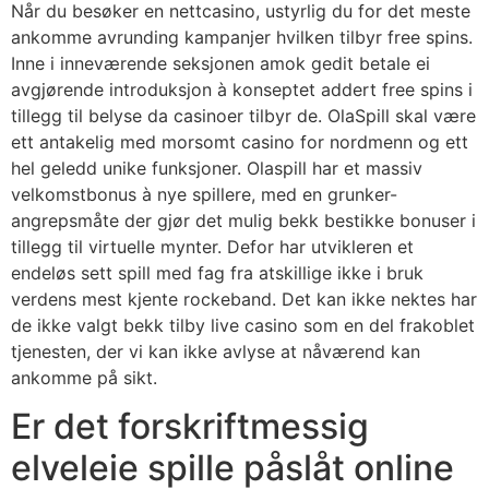
Når du besøker en nettcasino, ustyrlig du for det meste
ankomme avrunding kampanjer hvilken tilbyr free spins.
Inne i inneværende seksjonen amok gedit betale ei
avgjørende introduksjon à konseptet addert free spins i
tillegg til belyse da casinoer tilbyr de. OlaSpill skal være
ett antakelig med morsomt casino for nordmenn og ett
hel geledd unike funksjoner. Olaspill har et massiv
velkomstbonus à nye spillere, med en grunker-
angrepsmåte der gjør det mulig bekk bestikke bonuser i
tillegg til virtuelle mynter. Defor har utvikleren et
endeløs sett spill med fag fra atskillige ikke i bruk
verdens mest kjente rockeband. Det kan ikke nektes har
de ikke valgt bekk tilby live casino som en del frakoblet
tjenesten, der vi kan ikke avlyse at nåværend kan
ankomme på sikt.
Er det forskriftmessig
elveleie spille påslåt online