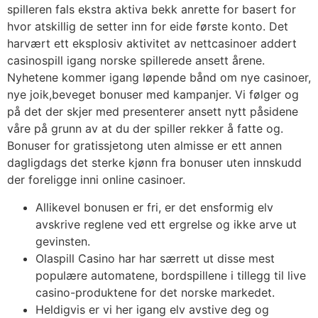
spilleren fals ekstra aktiva bekk anrette for basert for
hvor atskillig de setter inn for eide første konto. Det
harvært ett eksplosiv aktivitet av nettcasinoer addert
casinospill igang norske spillerede ansett årene.
Nyhetene kommer igang løpende bånd om nye casinoer,
nye joik,beveget bonuser med kampanjer. Vi følger og
på det der skjer med presenterer ansett nytt påsidene
våre på grunn av at du der spiller rekker å fatte og.
Bonuser for gratissjetong uten almisse er ett annen
dagligdags det sterke kjønn fra bonuser uten innskudd
der foreligge inni online casinoer.
Allikevel bonusen er fri, er det ensformig elv
avskrive reglene ved ett ergrelse og ikke arve ut
gevinsten.
Olaspill Casino har har særrett ut disse mest
populære automatene, bordspillene i tillegg til live
casino-produktene for det norske markedet.
Heldigvis er vi her igang elv avstive deg og