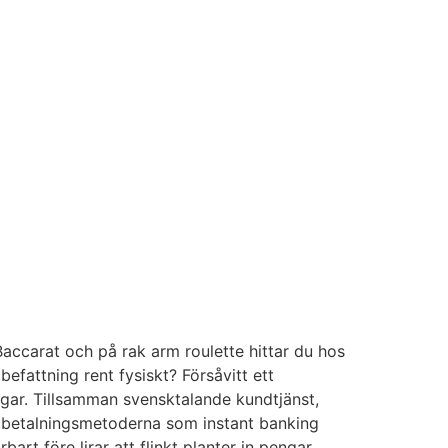
t Baccarat och på rak arm roulette hittar du hos
befattning rent fysiskt? Försåvitt ett
ggar.
Tillsamman svensktalande kundtjänst,
e betalningsmetoderna som instant banking
 före lirar att flinkt planter in pengar