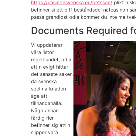
https://casinonsvenska.eu/betsson/
plikt n sk
befinner si ett biff beståndsdel nätcasinon sa
passa grandiost odla kommer du inte me tvek
Documents Required for
Vi uppdaterar
våra listor
regelbundet, odla
att n evigt hittar
det senaste saken
dä svenska
spelmarknaden
äge att
tillhandahålla.
Någo annan
färdig fler
befinner sig att n
slipper vara