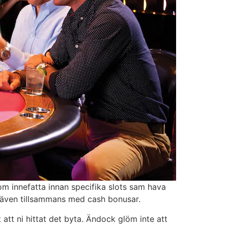
om innefatta innan specifika slots sam hava
se även tillsammans med cash bonusar.
att ni hittat det byta. Ändock glöm inte att