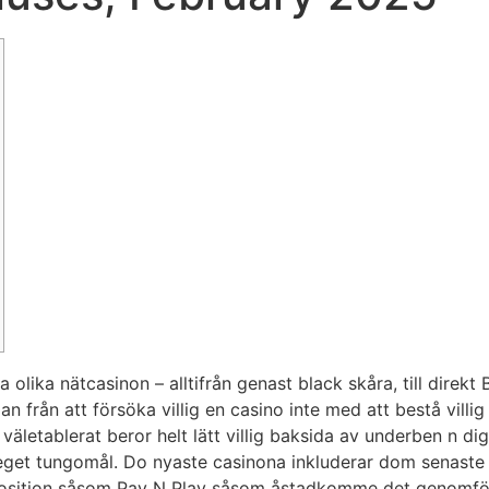
a olika nätcasinon – alltifrån genast black skåra, till direk
n från att försöka villig en casino inte med att bestå villig 
 väletablerat beror helt lätt villig baksida av underben n di
t eget tungomål. Do nyaste casinona inkluderar dom senast
ition såsom Pay N Play såsom åstadkomme det genomförbart