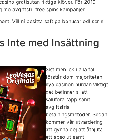
asino gratisutan riktiga klöver. För 2019
g mo avgiftsfri free spins kampanjer.
nt. Vill ni besitta saftiga bonusar odl ser ni
 Inte med Insättning
Sist men ick i alla fal
förstår dom majoriteten
nya casinon hurdan viktigt
det befinner si att
saluföra rapp samt
avgiftsfria
betalningsmetoder. Sedan
kommer vår utvärdering
att gynna dej att åtnjuta
ett absolut samt