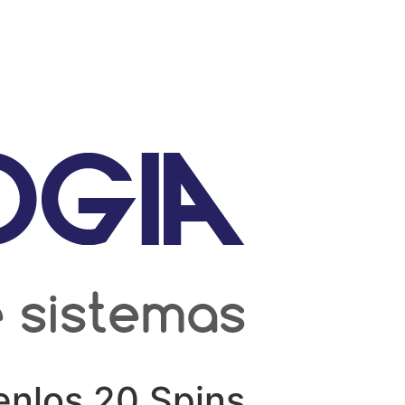
enlos 20 Spins