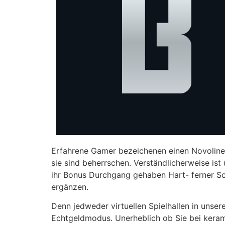
Erfahrene Gamer bezeichenen einen Novoline M
sie sind beherrschen. Verständlicherweise ist u
ihr Bonus Durchgang gehaben Hart- ferner Sca
ergänzen.
Denn jedweder virtuellen Spielhallen in unse
Echtgeldmodus. Unerheblich ob Sie bei kerami