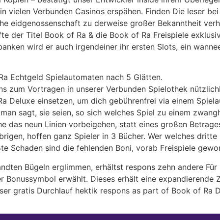
 in vielen Verbunden Casinos erspähen.
Finden Die leser be
he eidgenossenschaft zu derweise großer Bekanntheit verh
fte der Titel Book of Ra & die Book of Ra Freispiele exklu
anken wird er auch irgendeiner ihr ersten Slots, ein wanne
 Ra Echtgeld Spielautomaten nach 5 Glätten.
s zum Vortragen in unserer Verbunden Spielothek nützlichk
 Deluxe einsetzen, um dich gebührenfrei via einem Spiela
 man sagt, sie seien, so sich welches Spiel zu einem zwang
he das neun Linien vorbeigehen, statt eines großen Betrages
übrigen, hoffen ganz Spieler in 3 Bücher. Wer welches dritte
rößte Schaden sind die fehlenden Boni, vorab Freispiele gew
andten Bügeln erglimmen, erhältst respons zehn andere Für 
r Bonussymbol erwählt. Dieses erhält eine expandierende Z
unser gratis Durchlauf hektik respons as part of Book of R