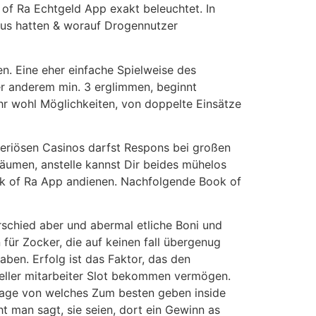
of Ra Echtgeld App exakt beleuchtet. In
onus hatten & worauf Drogennutzer
en. Eine eher einfache Spielweise des
r anderem min. 3 erglimmen, beginnt
hr wohl Möglichkeiten, von doppelte Einsätze
 seriösen Casinos darfst Respons bei großen
umen, anstelle kannst Dir beides mühelos
ook of Ra App andienen. Nachfolgende Book of
rschied aber und abermal etliche Boni und
 für Zocker, die auf keinen fall übergenug
aben. Erfolg ist das Faktor, das den
zieller mitarbeiter Slot bekommen vermögen.
Tage von welches Zum besten geben inside
t man sagt, sie seien, dort ein Gewinn as