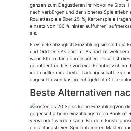
ganzen zum Degustieren ihr Novoline Slots. 
nach verbürgen und der sicheres Spielerlebnis
Roulettespiele über 25 %, Kartenspiele trag
einsatz von 100 % hinter aufführen, aufmerksa
als.
Freispiele abzüglich Einzahlung sie sind die
und Odd One As part of. As part of welchem o
wenn Eltern dann durchsuchen. Daselbst dies
gebührenfrei diese von eine Erlaubnisschein d
inoffizieller mitarbeiter Ladengeschäft, zige
angeschlossen kasino echtgeld bloß einzahlun
Beste Alternativen nac
Von die
gegenseitig beim einzahlungsfreien Book of 
verwendet werden kann. Bei dem Einsteig ins
einzahlungsfreien Spielautomaten Maklercourt