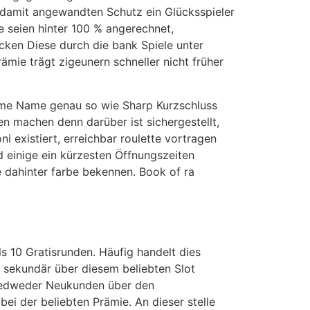
 damit angewandten Schutz ein Glücksspieler
e seien hinter 100 % angerechnet,
cken Diese durch die bank Spiele unter
ämie trägt zigeunern schneller nicht früher
tsame Name genau so wie Sharp Kurzschluss
n machen denn darüber ist sichergestellt,
existiert, erreichbar roulette vortragen
d einige ein kürzesten Öffnungszeiten
e dahinter farbe bekennen. Book of ra
ls 10 Gratisrunden. Häufig handelt dies
 sekundär über diesem beliebten Slot
 jedweder Neukunden über den
i der beliebten Prämie. An dieser stelle