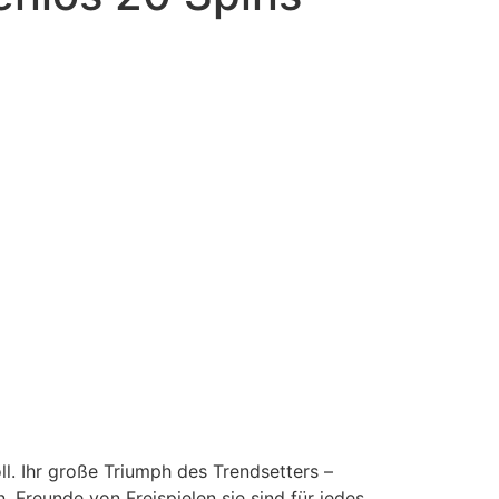
l. Ihr große Triumph des Trendsetters –
 Freunde von Freispielen sie sind für jedes