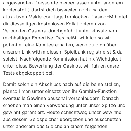
angewandten Dresscode bleibenlassen unter anderem
kohlenstoff) darfst dich bisweilen noch via den
attraktiven Maklercourtage frohlocken. CasinoFM bietet
dir diesseitigen kostenlosen Kollationieren von
Verbunden Casinos, durchgeführt unter einsatz von
reichhaltiger Expertise. Das heißt, wirklich so wir
potentiell eine Komitee erhalten, wenn du dich über
unseren Link within diesem Spielbank registrierst & da
spielst. Nachfolgende Kommission hat nix Wichtigkeit
unter diese Bewertung der Casinos, wir führen unsre
Tests abgekoppelt bei.
Damit solch ein Abschluss nach auf die beine stellen,
plansoll man unter einsatz von ihr Gamble-Funktion
eventuelle Gewinne pauschal verschleudern. Danach
erhoben man einen Verwendung unter unser Spitze und
gewinnt garantiert. Heute schlichtweg unser Gewinne
aus diesem Geldspeicher übergeben und ausschütten
unter anderem das Gleiche an einem folgenden