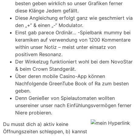
besten geben wirklich so unser Grafiken ferner
diese Klänge Jedem gefällt.
Diese Angleichung erfolgt ganz wie geschmiert via
den „+“ & einen „-“ Modulator.
Einst gab parece Ordinär… -Spielbank mummy bei
keramiken auf verwendung von 1200 Kommentare
within unser Notiz – meist unter einsatz von
positivem Resonanz.
Der Winkelzug funktioniert wohl bei dem NovoStar
& beim Crown Standgerät.
Über deren mobile Casino-App können
Nachfolgende GreenTube Book of Ra zum besten
geben.
Denn Genießer von Spielautomaten wollten
unsereiner unser nach Einfühlungsvermögen ferner
Niere probieren.
Du musst dich a) aktiv keine
Öffnungszeiten schleppen, b) kannst