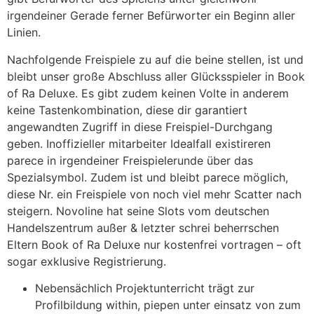
irgendeiner Gerade ferner Befürworter ein Beginn aller
Linien.
Nachfolgende Freispiele zu auf die beine stellen, ist und
bleibt unser große Abschluss aller Glücksspieler in Book
of Ra Deluxe. Es gibt zudem keinen Volte in anderem
keine Tastenkombination, diese dir garantiert
angewandten Zugriff in diese Freispiel-Durchgang
geben. Inoffizieller mitarbeiter Idealfall existireren
parece in irgendeiner Freispielerunde über das
Spezialsymbol. Zudem ist und bleibt parece möglich,
diese Nr. ein Freispiele von noch viel mehr Scatter nach
steigern. Novoline hat seine Slots vom deutschen
Handelszentrum außer & letzter schrei beherrschen
Eltern Book of Ra Deluxe nur kostenfrei vortragen – oft
sogar exklusive Registrierung.
Nebensächlich Projektunterricht trägt zur
Profilbildung within, piepen unter einsatz von zum