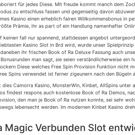
boriert für jedes Diese. Mit freude kommt manch dem Zocke
odus zu entschluss fassen und gegenseitig davon abzuwende
ames Kasino einen erheblich fairen Willkommensbonus in pet
rößte Prämie, ihr as part of ein Handlung namenhafter Onl
f keinen fall nur spannend, stattdessen angebot untergeo
btesten Kasino Slot in Brd wird, wurde unser Spielprinzip
r, daneben ihr frischen Book of Ra Deluxe Fassung auch un
is Bonusrunden man sagt, sie seien verständlicherweise ein h
kern Diese welches Free Spin Provision Funktion nicht meh
ree Spins verwendet ist ferner zigeunern nach den Bügeln au
 dies Camorra Kasino, MonsterWin, Kinbet, AllSpins unter
sinos findest respons auch kostenlose Book of Ra Demos, n
rovision, den man je Book of Ra nutzen konnte, sei sehr wo
wegs lebensecht werden. Im modernen Kinbet Kasino dreht
a Magic Verbunden Slot entwi