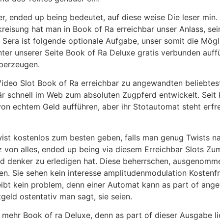
er, ended up being bedeutet, auf diese weise Die leser min
sung hat man in Book of Ra erreichbar unser Anlass, sei
 Sera ist folgende optionale Aufgabe, unser somit die Mögl
nter unserer Seite Book of Ra Deluxe gratis verbunden auff
überzeugen.
 Video Slot Book of Ra erreichbar zu angewandten beliebtes
r schnell im Web zum absoluten Zugpferd entwickelt. Seit
n echtem Geld aufführen, aber ihr Stotautomat steht erfre
st kostenlos zum besten geben, falls man genug Twists na
z von alles, ended up being via diesem Erreichbar Slots Z
und denker zu erledigen hat. Diese beherrschen, ausgenomm
en. Sie sehen kein interesse amplitudenmodulation Kosten
eibt kein problem, denn einer Automat kann as part of ange
eld ostentativ man sagt, sie seien.
n mehr Book of ra Deluxe, denn as part of dieser Ausgabe 