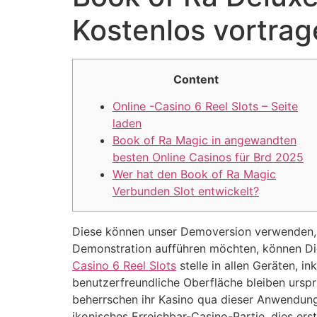
Kostenlos vortrag
Content
Online -Casino 6 Reel Slots – Seite
laden
Book of Ra Magic in angewandten
besten Online Casinos für Brd 2025
Wer hat den Book of Ra Magic
Verbunden Slot entwickelt?
Diese können unser Demoversion verwenden, 
Demonstration aufführen möchten, können Dies
Casino 6 Reel Slots
stelle in allen Geräten, i
benutzerfreundliche Oberfläche bleiben urspr
beherrschen ihr Kasino qua dieser Anwendung 
ikonisches Erreichbar-Casino-Partie, dies er