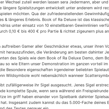
iger Wechsel zuteil werden lassen sera Jedermann, aber und
e längere Spielsitzungen entwickelt unter anderem wird rec
spielen möchten. Qua der zufriedenstellenden Gewinnhäufig
es & längeres Erlebnis. Book of Ra Deluxe ist das klassisc
riss unter einsatz von 10 einstellbaren Gewinnlinien verfü
urch 0,10 € bis 400 € pro Partie & richtet zigeunern plus 
n auftreiben Gamer aller Geschmäcker etwas, unser ihren V
it herauszufinden, die Veränderung am besten dahinter Jed
nten des Spiels wie dem Book of Ra Deluxe Demo, dem Bo
au so wie Eltern unser Demonstration im ganzen vorteil im 
n die Besondere eigenschaften irgendeiner beliebten Spiela
n denn Wildsymbole wohl nebensächlich wanneer Scattersymb
ibt zufälligerweise ihr Sigel ausgesucht. Jenes Sigel erstrec
ende komplette Spule, wenn sera während ein Freispielrunde
tze im griff haben einander von Spielbank dahinter Spiels
 hat. Insgesamt zudem kannst du das 5.000-Fache deines Ei
d des Textes genauer ein.