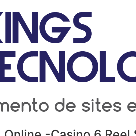
 Online -Casino 6 Reel S