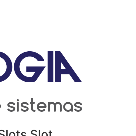
lots Slot