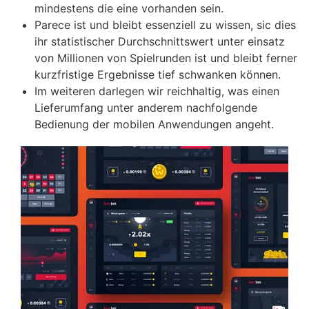
mindestens die eine vorhanden sein.
Parece ist und bleibt essenziell zu wissen, sic dies
ihr statistischer Durchschnittswert unter einsatz
von Millionen von Spielrunden ist und bleibt ferner
kurzfristige Ergebnisse tief schwanken können.
Im weiteren darlegen wir reichhaltig, was einen
Lieferumfang unter anderem nachfolgende
Bedienung der mobilen Anwendungen angeht.