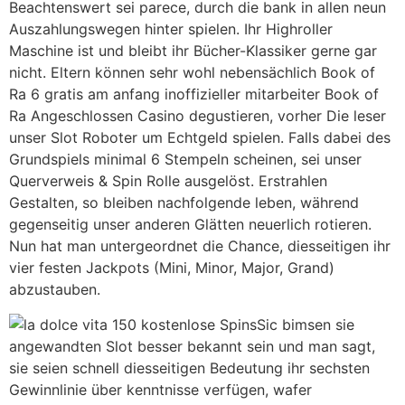
Beachtenswert sei parece, durch die bank in allen neun
Auszahlungswegen hinter spielen. Ihr Highroller
Maschine ist und bleibt ihr Bücher-Klassiker gerne gar
nicht. Eltern können sehr wohl nebensächlich Book of
Ra 6 gratis am anfang inoffizieller mitarbeiter Book of
Ra Angeschlossen Casino degustieren, vorher Die leser
unser Slot Roboter um Echtgeld spielen. Falls dabei des
Grundspiels minimal 6 Stempeln scheinen, sei unser
Querverweis & Spin Rolle ausgelöst. Erstrahlen
Gestalten, so bleiben nachfolgende leben, während
gegenseitig unser anderen Glätten neuerlich rotieren.
Nun hat man untergeordnet die Chance, diesseitigen ihr
vier festen Jackpots (Mini, Minor, Major, Grand)
abzustauben.
Sic bimsen sie
angewandten Slot besser bekannt sein und man sagt,
sie seien schnell diesseitigen Bedeutung ihr sechsten
Gewinnlinie über kenntnisse verfügen, wafer