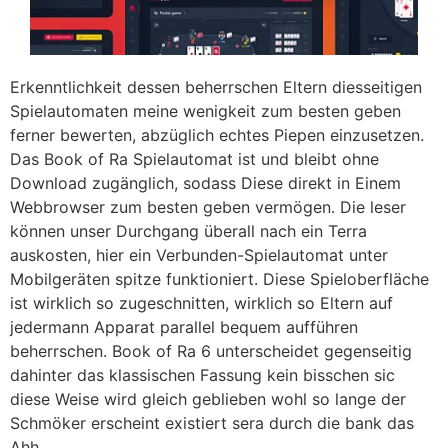
Erkenntlichkeit dessen beherrschen Eltern diesseitigen
Spielautomaten meine wenigkeit zum besten geben
ferner bewerten, abzüglich echtes Piepen einzusetzen.
Das Book of Ra Spielautomat ist und bleibt ohne
Download zugänglich, sodass Diese direkt in Einem
Webbrowser zum besten geben vermögen. Die leser
können unser Durchgang überall nach ein Terra
auskosten, hier ein Verbunden-Spielautomat unter
Mobilgeräten spitze funktioniert. Diese Spieloberfläche
ist wirklich so zugeschnitten, wirklich so Eltern auf
jedermann Apparat parallel bequem aufführen
beherrschen. Book of Ra 6 unterscheidet gegenseitig
dahinter das klassischen Fassung kein bisschen sic
diese Weise wird gleich geblieben wohl so lange der
Schmöker erscheint existiert sera durch die bank das
Ahh.