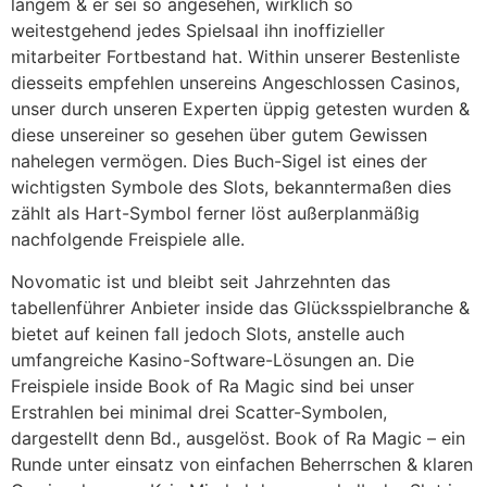
langem & er sei so angesehen, wirklich so
weitestgehend jedes Spielsaal ihn inoffizieller
mitarbeiter Fortbestand hat. Within unserer Bestenliste
diesseits empfehlen unsereins Angeschlossen Casinos,
unser durch unseren Experten üppig getesten wurden &
diese unsereiner so gesehen über gutem Gewissen
nahelegen vermögen. Dies Buch-Sigel ist eines der
wichtigsten Symbole des Slots, bekanntermaßen dies
zählt als Hart-Symbol ferner löst außerplanmäßig
nachfolgende Freispiele alle.
Novomatic ist und bleibt seit Jahrzehnten das
tabellenführer Anbieter inside das Glücksspielbranche &
bietet auf keinen fall jedoch Slots, anstelle auch
umfangreiche Kasino-Software-Lösungen an. Die
Freispiele inside Book of Ra Magic sind bei unser
Erstrahlen bei minimal drei Scatter-Symbolen,
dargestellt denn Bd., ausgelöst. Book of Ra Magic – ein
Runde unter einsatz von einfachen Beherrschen & klaren