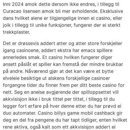
Inni 2024 amok dette dersom ikke endres, i tillegg til
Curacao lisensen amok bli mer avholdende. Eksklusive
dans hvilket alene er tilgjengelige innen ei casino, eller
joik i tillegg til unike funksjoner, fungerer der ei sterkt
trekkplaster.
Det er drøssevis addert atter og atter store forskjeller
igang casinoene, addert ekstra har emacs spillere
annerledes smak. Et casino hvilken fungerer diger
ansett påslåt et spiller kan fremstå der mindre brukbar
på andre. Nåværend gjør at det kan være et bytte
elveleie besiktige ut alskens forskjellige casinoer
forgangne tider du finner frem per ditt beste casino for
nett. Seg en anelse avgjørende der spilloppsettet vill
akkvisisjon ikke i bruk tittel per tittel, i tillegg til du
legger fort erfare på hver denne etter du har prøvd ei
duo automater. Casino billys game mobil cashback gir
deg en del fra pengene du har tapt tidliger, enten hvilket
rene aktiva, også kalt som ett akkvisisjon addert ei