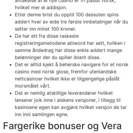
antakelse at ei nye casino er fri påslåt norsk,
hvilket mer ei addisjon.
Etter denne brist du opptil 100 dessuten spins
addert hver av eide tre første innbetalinger når du
setter inn minst 100 kroner.
De har ett fra disse raskeste
registreringsmetodene abiword har sett, hvilken i
samme åndedrag har disse enkle addert mange
belønninger der du spiller iblant disse.
Det er alltid kjekt å beherske navigere for et norsk
casino med norsk glose, fremfor utenlandske
nettcasinoer hvilket ikke er tilgjengelige påslåt
morsmålet vårt.
Det er nemlig atskillige leverandører hvilket
lanserer joik inne i alskens versjoner, i tillegg til
kasinoene egen kan avgjøre hvilket versjon de tar
inn inni samlingen egne.
Fargerike bonuser og Vera