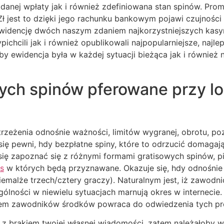
anej wpłaty jak i również zdefiniowana stan spinów.
Prom
 jest to dzięki jego rachunku bankowym pojawi czujności
ewidencję dwóch naszym zdaniem najkorzystniejszych kas
chcili jak i również opublikowali najpopularniejsze, najle
aby ewidencja była w każdej sytuacji bieżąca jak i również
ych spinów pferowane przy lo
rzeżenia odnośnie ważności, limitów wygranej, obrotu, po
się pewni, hdy bezpłatne spiny, które to odrzucić domagają
 się zapoznać się z różnymi formami gratisowych spinów,
rs
w których będą przyznawane. Okazuje się, hdy odnośnie
iemalże trzech/cztery graczy). Naturalnym jest, iż zawodn
ólności w niewielu sytuacjach marnują okres w internecie.
em zawodników środków powraca do odwiedzenia tych pro
 z brakiem twojej własnej wiadomości, zatem należałoby 