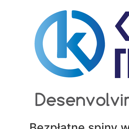
Ir
para
o
conteúdo
Bezpłatne spiny 