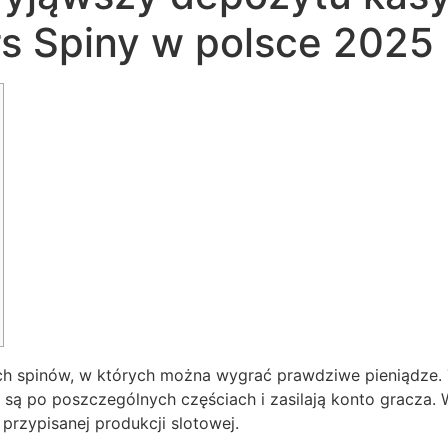
ars Spiny w polsce 2025
 spinów, w których można wygrać prawdziwe pieniądze. Te
e są po poszczególnych częściach i zasilają konto gracza.
rzypisanej produkcji slotowej.