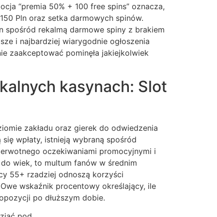
ocja “premia 50% + 100 free spins” oznacza,
 150 Pln oraz setka darmowych spinów.
yn spośród rekalmą darmowe spiny z brakiem
psze i najbardziej wiarygodnie ogłoszenia
 nie zaakceptować pominęła jakiejkolwiek
kalnych kasynach: Slot
ziomie zakładu oraz gierek do odwiedzenia
 się wpłaty, istnieją wybraną spośród
 pierwotnego oczekiwaniami promocyjnymi i
 do wiek, to multum fanów w średnim
icy 55+ rzadziej odnoszą korzyści
 Owe wskaźnik procentowy określający, ile
pozycji po dłuższym dobie.
wziąć pod