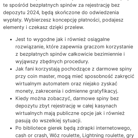
te spośród bezpłatnych spinów za rejestrację bez
depozytu 2024, będą skończone do odwiedzenia
wypłaty. Wybierzesz koncepcję płatności, podajesz
elementy i czekasz dzięki przelew.
Jest to wygodne jak i również osiągalne
rozwiązanie, które zapewnia graczom korzystanie
z bezpłatnych spinów całkowicie bezimiennie i
wyjąwszy zbędnych procedury.
Jak fani korzystają pochodzące z darmowe spiny
przy coin master, mogą mieć sposobność zakręcić
wirtualnym automatem oraz niejako zyskać
monety, zakrecenia i odmienne gratyfikacyj.
Kiedy można zobaczyć, darmowe spiny bez
depozytu zbyt rejestrację w całej kasynach
wirtualnych mają publiczne opcje jak i również
pasują do wszelkiej sytuacji.
Po bibliotece gierek będą zdrapki internetowego,
cash or crash, Wóz roulette, Lightning roulette, gry