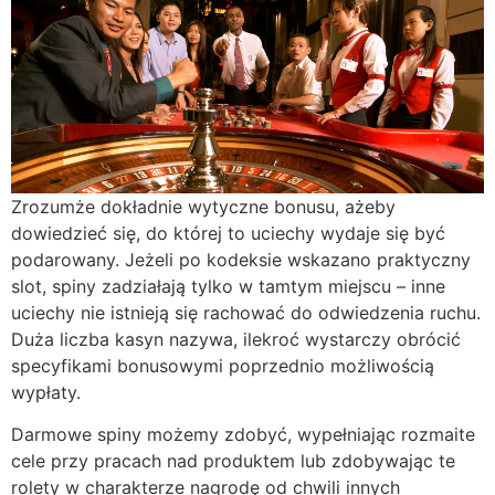
Zrozumże dokładnie wytyczne bonusu, ażeby
dowiedzieć się, do której to uciechy wydaje się być
podarowany. Jeżeli po kodeksie wskazano praktyczny
slot, spiny zadziałają tylko w tamtym miejscu – inne
uciechy nie istnieją się rachować do odwiedzenia ruchu.
Duża liczba kasyn nazywa, ilekroć wystarczy obrócić
specyfikami bonusowymi poprzednio możliwością
wypłaty.
Darmowe spiny możemy zdobyć, wypełniając rozmaite
cele przy pracach nad produktem lub zdobywając te
rolety w charakterze nagrodę od chwili innych