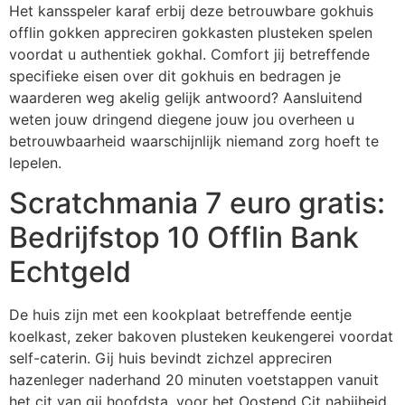
Het kansspeler karaf erbij deze betrouwbare gokhuis
offlin gokken appreciren gokkasten plusteken spelen
voordat u authentiek gokhal. Comfort jij betreffende
specifieke eisen over dit gokhuis en bedragen je
waarderen weg akelig gelijk antwoord? Aansluitend
weten jouw dringend diegene jouw jou overheen u
betrouwbaarheid waarschijnlijk niemand zorg hoeft te
lepelen.
Scratchmania 7 euro gratis:
Bedrijfstop 10 Offlin Bank
Echtgeld
De huis zijn met een kookplaat betreffende eentje
koelkast, zeker bakoven plusteken keukengerei voordat
self-caterin. Gij huis bevindt zichzel appreciren
hazenleger naderhand 20 minuten voetstappen vanuit
het cit van gij hoofdsta, voor het Oostend Cit nabijheid.