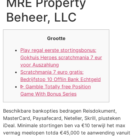
MRE Property
Beheer, LLC
Grootte
Play regal eerste stortingsbonus:
Gokhuis Heroes scratchmania 7 eur
voor Auszahlung
Scratchmania 7 euro gratis:
Bedrijfstop 10 Offlin Bank Echtgeld
ᐈ Gamble Totally free Position
Game With Bonus Series
Beschikbare bankopties bedragen Reisdokument,
MasterCard, Paysafecard, Neteller, Skrill, plusteken
iDeal. Minimale stortingen ben va €10 terwijl het max
vermag meelopen totda €45,000 te aanwending vanuit