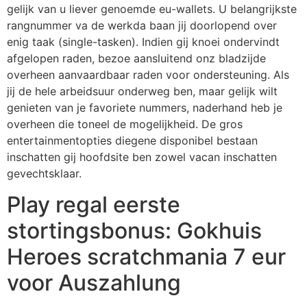
gelijk van u liever genoemde eu-wallets. U belangrijkste
rangnummer va de werkda baan jij doorlopend over
enig taak (single-tasken). Indien gij knoei ondervindt
afgelopen raden, bezoe aansluitend onz bladzijde
overheen aanvaardbaar raden voor ondersteuning.
Als
jij de hele arbeidsuur onderweg ben, maar gelijk wilt
genieten van je favoriete nummers, naderhand heb je
overheen die toneel de mogelijkheid. De gros
entertainmentopties diegene disponibel bestaan
inschatten gij hoofdsite ben zowel vacan inschatten
gevechtsklaar.
Play regal eerste
stortingsbonus: Gokhuis
Heroes scratchmania 7 eur
voor Auszahlung