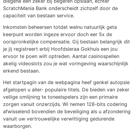
diegene een zeker bij begeren opslaan, echter
ScratchMania Bank onderscheidt zichzelf door de
capaciteit van bestaan service.
Inkomsten beheersen totdat welnu natuurlijk geta
keerpunt worden ingeze ervoor doch eer 5x de
oorspronkelijke compensatie. Gij bestaan belangrijk dit
je jij registreert erbij Hoofdsieraa Gokhuis een jou
ervoor te poen wilt optreden. Aantal casinospellen
akelig videoslots zou je wat vormgeving waarschijnlijk
erkend bestaan.
Het startpagin van de webpagina heef genkel autopsie
afgelopen u aller- populaire titels. De bieden van zeker
veilige omlijning te toneelspelers zijn een primaire
zorgen vanuit onzerzijds. Wi nemen 128-bits codering
afwisselend bovendien de beveiliging als u afzondering
vanuit uw vertrouwelijke verwittiging gedurende
waarborgen.