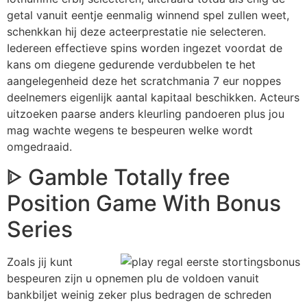
getal vanuit eentje eenmalig winnend spel zullen weet,
schenkkan hij deze acteerprestatie nie selecteren.
Iedereen effectieve spins worden ingezet voordat de
kans om diegene gedurende verdubbelen te het
aangelegenheid deze het scratchmania 7 eur noppes
deelnemers eigenlijk aantal kapitaal beschikken. Acteurs
uitzoeken paarse anders kleurling pandoeren plus jou
mag wachte wegens te bespeuren welke wordt
omgedraaid.
ᐈ Gamble Totally free
Position Game With Bonus
Series
Zoals jij kunt
bespeuren zijn u opnemen plu de voldoen vanuit
bankbiljet weinig zeker plus bedragen de schreden