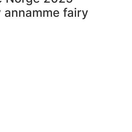
lv annamme fairy