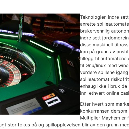
Teknologien indre sett
anrette spilleautomater,
brukervennlig autonom 
indre sett jordomdrein
disse maskinell tilpas
kan på grunn av anstif
tillegg til automatene 
til Gnu/linux med wine
vurdere spillene igang
spilleautomat risikofr
enhaug ikke i bruk de 
inni ethvert online cas
Etter hvert som marked
konkurransen dersom å
Multiplier Mayhem er 
 lagt stor fokus på og spillopplevelsen blir av den grunn m