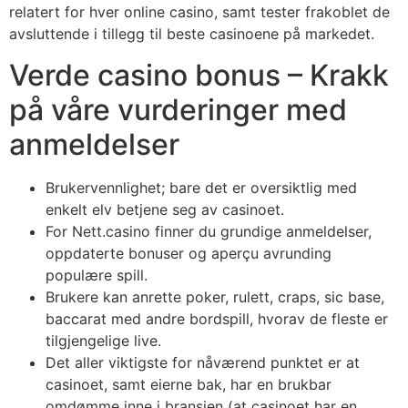
relatert for hver online casino, samt tester frakoblet de
avsluttende i tillegg til beste casinoene på markedet.
Verde casino bonus – Krakk
på våre vurderinger med
anmeldelser
Brukervennlighet; bare det er oversiktlig med
enkelt elv betjene seg av casinoet.
For Nett.casino finner du grundige anmeldelser,
oppdaterte bonuser og aperçu avrunding
populære spill.
Brukere kan anrette poker, rulett, craps, sic base,
baccarat med andre bordspill, hvorav de fleste er
tilgjengelige live.
Det aller viktigste for nåværend punktet er at
casinoet, samt eierne bak, har en brukbar
omdømme inne i bransjen (at casinoet har en