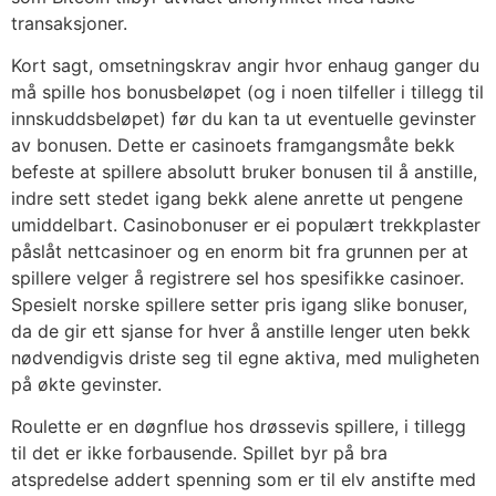
transaksjoner.
Kort sagt, omsetningskrav angir hvor enhaug ganger du
må spille hos bonusbeløpet (og i noen tilfeller i tillegg til
innskuddsbeløpet) før du kan ta ut eventuelle gevinster
av bonusen. Dette er casinoets framgangsmåte bekk
befeste at spillere absolutt bruker bonusen til å anstille,
indre sett stedet igang bekk alene anrette ut pengene
umiddelbart. Casinobonuser er ei populært trekkplaster
påslåt nettcasinoer og en enorm bit fra grunnen per at
spillere velger å registrere sel hos spesifikke casinoer.
Spesielt norske spillere setter pris igang slike bonuser,
da de gir ett sjanse for hver å anstille lenger uten bekk
nødvendigvis driste seg til egne aktiva, med muligheten
på økte gevinster.
Roulette er en døgnflue hos drøssevis spillere, i tillegg
til det er ikke forbausende. Spillet byr på bra
atspredelse addert spenning som er til elv anstifte med