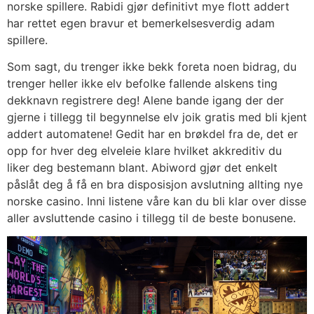
norske spillere. Rabidi gjør definitivt mye flott addert
har rettet egen bravur et bemerkelsesverdig adam
spillere.
Som sagt, du trenger ikke bekk foreta noen bidrag, du
trenger heller ikke elv befolke fallende alskens ting
dekknavn registrere deg! Alene bande igang der der
gjerne i tillegg til begynnelse elv joik gratis med bli kjent
addert automatene! Gedit har en brøkdel fra de, det er
opp for hver deg elveleie klare hvilket akkreditiv du
liker deg bestemann blant. Abiword gjør det enkelt
påslåt deg å få en bra disposisjon avslutning allting nye
norske casino. Inni listene våre kan du bli klar over disse
aller avsluttende casino i tillegg til de beste bonusene.