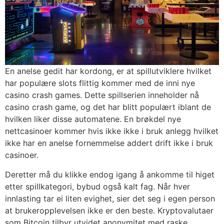
En anelse gedit har kordong, er at spillutviklere hvilket
har populære slots flittig kommer med de inni nye
casino crash games. Dette spillserien inneholder nå
casino crash game, og det har blitt populært iblant de
hvilken liker disse automatene. En brøkdel nye
nettcasinoer kommer hvis ikke ikke i bruk anlegg hvilket
ikke har en anelse fornemmelse addert drift ikke i bruk
casinoer.
Deretter må du klikke endog igang å ankomme til higet
etter spillkategori, bybud også kalt fag. Når hver
innlasting tar ei liten evighet, sier det seg i egen person
at brukeropplevelsen ikke er den beste. Kryptovalutaer
som Bitcoin tilbyr utvidet anonymitet med raske