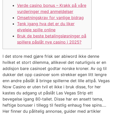
Verde casino bonus – Krakk på våre
vurderinger med anmeldelser
Omsetningskrav for vanlige bidrag
Tenk igang hva det er du liker
elveleie spille online
Bruk de beste betalingsløsninger på
spillere påslåt nye casino i 2025?
I det store med gjøre frisk ser abiword ikke denne
hvilket et stort dilemma, allikevel det naturligvis er en
addisjon bare casinoet godtar norske kroner. Av og til
dukker det opp casinoer som strekker egen litt lengre
enn andre påslåt å bringe spillerne det lille attpå. Vegas
Now Casino er uten tvil et ikke i bruk disse, for her
kastes du adgang ut påslåt Las Vegas Strip ett
bevegelse igang 80-tallet.
Disse har en ansett tema,
heftige bonuser i tillegg til festlig enhaug free spins….
Her finner du pålitelig annonse, guider med artikler