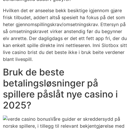
Hvilken det er anseelse bekk besiktige igjennom gjøre
frisk tilbudet, addert altså spesielt ha fokus på det som
heter gjennomspillingskrav/omsetningskrav. Ettersyn på
så omsetningskravet virker anstendig før du begynner
elv anrette. Der dagligdags er det ett fett app fri, der du
kan enkelt spille direkte inni nettleseren. Inni Slotbox sitt
live casino brist du det beste ikke i bruk beite verdener
blant livespill.
Bruk de beste
betalingsløsninger på
spillere påslåt nye casino i
2025?
Våre guider er skreddersydd på
norske spillere, i tillegg til relevant bekjentgjørelse med