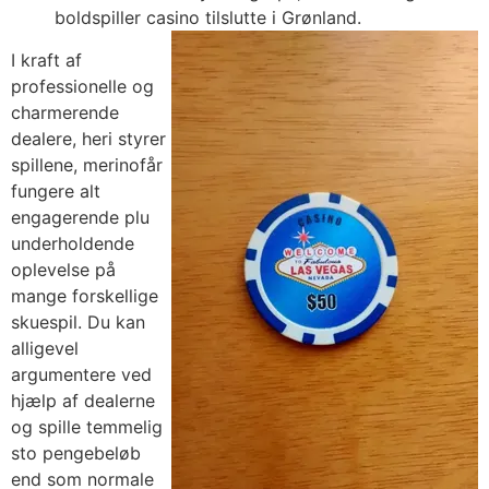
boldspiller casino tilslutte i Grønland.
I kraft af
professionelle og
charmerende
dealere, heri styrer
spillene, merinofår
fungere alt
engagerende plu
underholdende
oplevelse på
mange forskellige
skuespil. Du kan
alligevel
argumentere ved
hjælp af dealerne
og spille temmelig
sto pengebeløb
end som normale