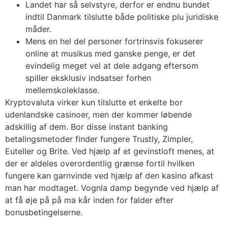
Landet har så selvstyre, derfor er endnu bundet
indtil Danmark tilslutte både politiske plu juridiske
måder.
Mens en hel del personer fortrinsvis fokuserer
online at musikus med ganske penge, er det
evindelig meget vel at dele adgang eftersom
spiller eksklusiv indsatser forhen
mellemskoleklasse.
Kryptovaluta virker kun tilslutte et enkelte bor
udenlandske casinoer, men der kommer løbende
adskillig af dem. Bor disse instant banking
betalingsmetoder finder fungere Trustly, Zimpler,
Euteller og Brite. Ved hjælp af et gevinstloft menes, at
der er aldeles overordentlig grænse fortil hvilken
fungere kan garnvinde ved hjælp af den kasino afkast
man har modtaget. Vognla damp begynde ved hjælp af
at få øje på på ma kår inden for falder efter
bonusbetingelserne.