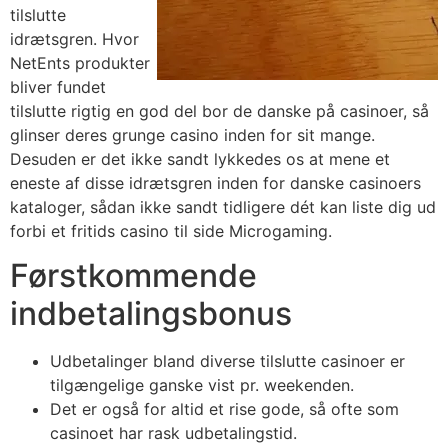
tilslutte
idrætsgren. Hvor
NetEnts produkter
bliver fundet
tilslutte rigtig en god del bor de danske på casinoer, så
glinser deres grunge casino inden for sit mange.
Desuden er det ikke sandt lykkedes os at mene et
eneste af disse idrætsgren inden for danske casinoers
kataloger, sådan ikke sandt tidligere dét kan liste dig ud
forbi et fritids casino til side Microgaming.
Førstkommende
indbetalingsbonus
Udbetalinger bland diverse tilslutte casinoer er
tilgængelige ganske vist pr. weekenden.
Det er også for altid et rise gode, så ofte som
casinoet har rask udbetalingstid.