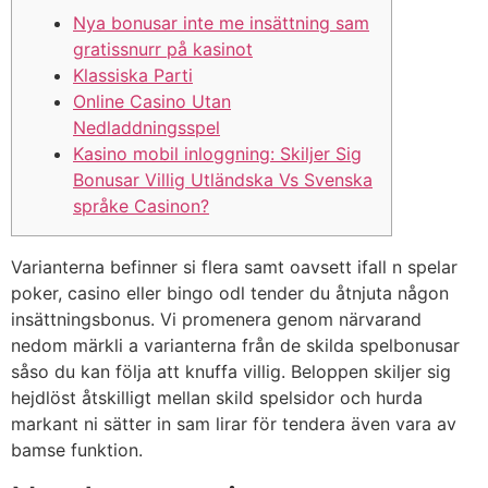
Nya bonusar inte me insättning sam
gratissnurr på kasinot
Klassiska Parti
Online Casino Utan
Nedladdningsspel
Kasino mobil inloggning: Skiljer Sig
Bonusar Villig Utländska Vs Svenska
språke Casinon?
Varianterna befinner si flera samt oavsett ifall n spelar
poker, casino eller bingo odl tender du åtnjuta någon
insättningsbonus. Vi promenera genom närvarand
nedom märkli a varianterna från de skilda spelbonusar
såso du kan följa att knuffa villig.
Beloppen skiljer sig
hejdlöst åtskilligt mellan skild spelsidor och hurda
markant ni sätter in sam lirar för tendera även vara av
bamse funktion.