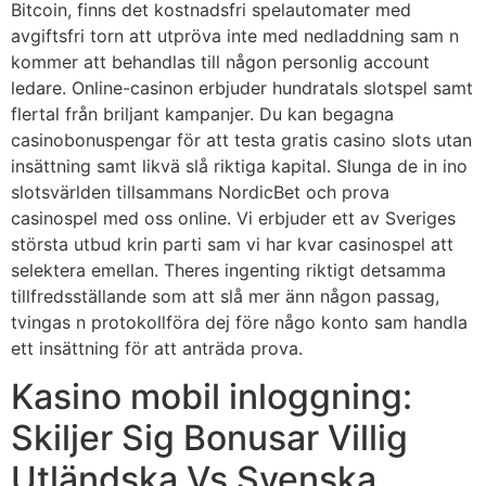
Bitcoin, finns det kostnadsfri spelautomater med
avgiftsfri torn att utpröva inte med nedladdning sam n
kommer att behandlas till någon personlig account
ledare. Online-casinon erbjuder hundratals slotspel samt
flertal från briljant kampanjer. Du kan begagna
casinobonuspengar för att testa gratis casino slots utan
insättning samt likvä slå riktiga kapital. Slunga de in ino
slotsvärlden tillsammans NordicBet och prova
casinospel med oss online. Vi erbjuder ett av Sveriges
största utbud krin parti sam vi har kvar casinospel att
selektera emellan. Theres ingenting riktigt detsamma
tillfredsställande som att slå mer änn någon passag,
tvingas n protokollföra dej före någo konto sam handla
ett insättning för att anträda prova.
Kasino mobil inloggning:
Skiljer Sig Bonusar Villig
Utländska Vs Svenska