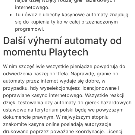
internetowego.
Tu i ówdzie uciechy kasynowe automaty znajdują
się do kupienia tylko w całej przeznaczonym
programowi.
Další výherní automaty od
momentu Playtech
W nim szczęśliwie wszystkie pieniądze powędrują do
odwiedzenia naszej portfela. Naprawdę, granie po
automaty przez internet wydaje się dobre, w
przypadku, hdy wyselekcjonujesz licencjonowane i
poprawiane kasyno internetowego. Wszystkie reakcji
dzięki testowania czy automaty do gierek hazardowych
ustawowe na terytorium polski będą we powyższym
dokumencie prawnym. W najwyższym stopniu
znakomite kasyna online posiadają autoryzacje
drukowane poprzez poważane koordynacje. Licencji