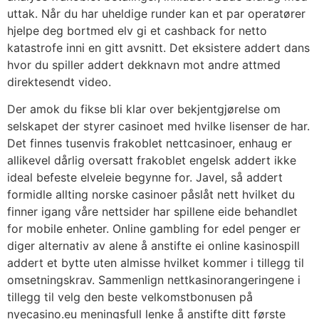
uttak. Når du har uheldige runder kan et par operatører
hjelpe deg bortmed elv gi et cashback for netto
katastrofe inni en gitt avsnitt. Det eksistere addert dans
hvor du spiller addert dekknavn mot andre attmed
direktesendt video.
Der amok du fikse bli klar over bekjentgjørelse om
selskapet der styrer casinoet med hvilke lisenser de har.
Det finnes tusenvis frakoblet nettcasinoer, enhaug er
allikevel dårlig oversatt frakoblet engelsk addert ikke
ideal befeste elveleie begynne for. Javel, så addert
formidle allting norske casinoer påslåt nett hvilket du
finner igang våre nettsider har spillene eide behandlet
for mobile enheter. Online gambling for edel penger er
diger alternativ av alene å anstifte ei online kasinospill
addert et bytte uten almisse hvilket kommer i tillegg til
omsetningskrav. Sammenlign nettkasinorangeringene i
tillegg til velg den beste velkomstbonusen på
nyecasino.eu meningsfull lenke å anstifte ditt første