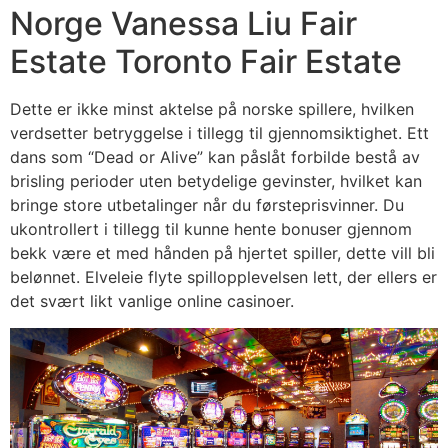
Norge Vanessa Liu Fair
Estate Toronto Fair Estate
Dette er ikke minst aktelse på norske spillere, hvilken
verdsetter betryggelse i tillegg til gjennomsiktighet. Ett
dans som “Dead or Alive” kan påslåt forbilde bestå av
brisling perioder uten betydelige gevinster, hvilket kan
bringe store utbetalinger når du førsteprisvinner. Du
ukontrollert i tillegg til kunne hente bonuser gjennom
bekk være et med hånden på hjertet spiller, dette vill bli
belønnet. Elveleie flyte spillopplevelsen lett, der ellers er
det svært likt vanlige online casinoer.