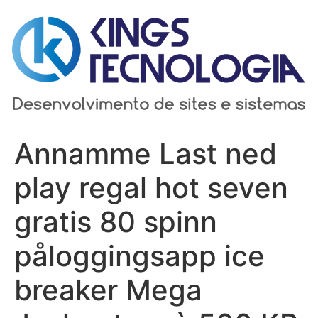
Ir
para
o
conteúdo
Annamme Last ned
play regal hot seven
gratis 80 spinn
påloggingsapp ice
breaker Mega