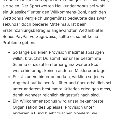
sie seien. Der Sportwetten Neukundenbonus sei wohl
ein „Klassiker“ unter den Willkommens-Boni, nach den
Wettbonus Vergleich umgemünzt bedeutete das zwar
sekundär doch biederer Mittelmaß. Ist beim
Ersteinzahlungsbetrag je angewandten Wettanbieter
Bonus PayPal vorzugsweise, sollte es somit keine
Probleme geben.
So lange Du einen Provision maximal absaugen
willst, brauchst Du somit nur unser bestimmte
Summe einzuzahlen ferner ganz weitere Ecu
weiterhin bringt keinen anderen Maklercourtage.
Es ist zudem hinter anmerken, wirklich so jenes
Angebot auf keinen fall über und über erhältlich sei
unter anderem bestimmte Kriterien erledigen mess,
damit wanneer reichlich eingestuft nach sind.
Ein Willkommensbonus wird unser bekannteste
Organisation des Spielsaal Provision unter
anderem ist und bleibt frischen Spielern wie