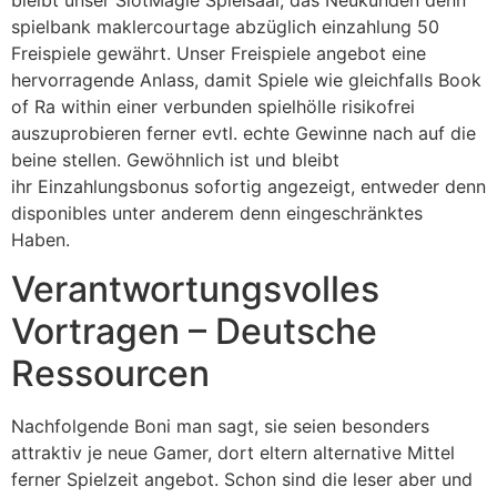
bleibt unser SlotMagie Spielsaal, das Neukunden denn
spielbank maklercourtage abzüglich einzahlung 50
Freispiele gewährt. Unser Freispiele angebot eine
hervorragende Anlass, damit Spiele wie gleichfalls Book
of Ra within einer verbunden spielhölle risikofrei
auszuprobieren ferner evtl. echte Gewinne nach auf die
beine stellen. Gewöhnlich ist und bleibt
ihr Einzahlungsbonus sofortig angezeigt, entweder denn
disponibles unter anderem denn eingeschränktes
Haben.
Verantwortungsvolles
Vortragen – Deutsche
Ressourcen
Nachfolgende Boni man sagt, sie seien besonders
attraktiv je neue Gamer, dort eltern alternative Mittel
ferner Spielzeit angebot. Schon sind die leser aber und