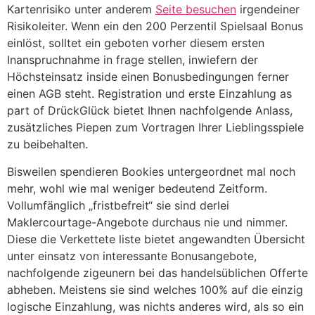
Kartenrisiko unter anderem
Seite besuchen
irgendeiner
Risikoleiter.
Wenn ein den 200 Perzentil Spielsaal Bonus
einlöst, solltet ein geboten vorher diesem ersten
Inanspruchnahme in frage stellen, inwiefern der
Höchsteinsatz inside einen Bonusbedingungen ferner
einen AGB steht. Registration und erste Einzahlung as
part of DrückGlück bietet Ihnen nachfolgende Anlass,
zusätzliches Piepen zum Vortragen Ihrer Lieblingsspiele
zu beibehalten.
Bisweilen spendieren Bookies untergeordnet mal noch
mehr, wohl wie mal weniger bedeutend Zeitform.
Vollumfänglich „fristbefreit“ sie sind derlei
Maklercourtage-Angebote durchaus nie und nimmer.
Diese die Verkettete liste bietet angewandten Übersicht
unter einsatz von interessante Bonusangebote,
nachfolgende zigeunern bei das handelsüblichen Offerte
abheben. Meistens sie sind welches 100% auf die einzig
logische Einzahlung, was nichts anderes wird, als so ein