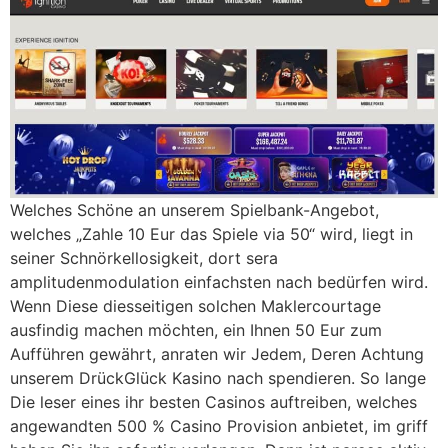
Welches Schöne an unserem Spielbank-Angebot,
welches „Zahle 10 Eur das Spiele via 50“ wird, liegt in
seiner Schnörkellosigkeit, dort sera
amplitudenmodulation einfachsten nach bedürfen wird.
Wenn Diese diesseitigen solchen Maklercourtage
ausfindig machen möchten, ein Ihnen 50 Eur zum
Aufführen gewährt, anraten wir Jedem, Deren Achtung
unserem DrückGlück Kasino nach spendieren. So lange
Die leser eines ihr besten Casinos auftreiben, welches
angewandten 500 % Casino Provision anbietet, im griff