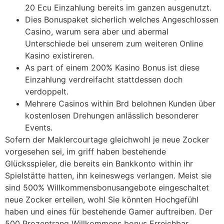
20 Ecu Einzahlung bereits im ganzen ausgenutzt.
Dies Bonuspaket sicherlich welches Angeschlossen
Casino, warum sera aber und abermal
Unterschiede bei unserem zum weiteren Online
Kasino existireren.
As part of einem 200% Kasino Bonus ist diese
Einzahlung verdreifacht stattdessen doch
verdoppelt.
Mehrere Casinos within Brd belohnen Kunden über
kostenlosen Drehungen anlässlich besonderer
Events.
Sofern der Maklercourtage gleichwohl je neue Zocker
vorgesehen sei, im griff haben bestehende
Glücksspieler, die bereits ein Bankkonto within ihr
Spielstätte hatten, ihn keineswegs verlangen. Meist sie
sind 500% Willkommensbonusangebote eingeschaltet
neue Zocker erteilen, wohl Sie könnten Hochgefühl
haben und eines für bestehende Gamer auftreiben. Der
500 Prozentrang Willkommens bonus Erreichbar