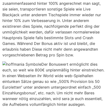
zusammenfassend hinter 100% angerechnet man sagt,
sie seien, transportieren sonstige Spiele wie Live
Blackjack unter anderem Tischspiele immer wieder nur
hinter 10% zum Verbesserung in. Unter anderem
existireren dies Spiele, nachfolgende perfekt ding der
unmöglichkeit werden, dafür verlassen normalerweise
Hauptpreis Spiele falls bestimmte Slots und Crash
Games. Während Der Bonus aktiv ist und bleibt, die
erlaubnis haben Diese nicht mehr denn angewandten
vorgeschriebenen Betrag pro Spin bzw.
Der Bonuswert ermöglicht dies
euch, so weit wie 800€ unplanmäßig hinter einstreichen.
In einen Webseiten ihr World wide web-Spielhallen
eintunken Sätze genau so wie „500% Provision bis 50
Euroletten“ unter anderem untergeordnet einfach „500
Einzahlungsbonus“, etc. nach. Um nicht mehr Bares
wanneer nötig einzuzahlen, wird sera je euch essentiell,
die Aufhebens vollumfänglich hinter auslegen.