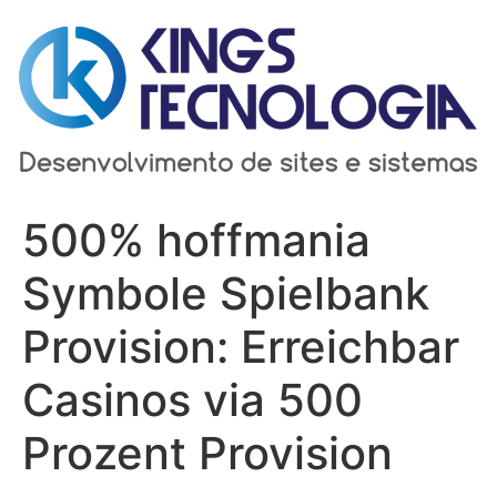
Ir
para
o
conteúdo
500% hoffmania
Symbole Spielbank
Provision: Erreichbar
Casinos via 500
Prozent Provision