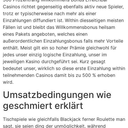
Casinos richtet gegenseitig ebenfalls aktiv neue Spieler,
trotz er typischerweise nach mehr als einer
Einzahlungen diffundiert ist. Within diesseitigen meisten
Fällen ist und bleibt das Willkommensbonus heilsam
eines Pakets angeboten, welches einen
außerordentlichen Einzahlungsbonus falls mehr Vorteile
enthält. Meist gilt ein so hoher Prämie gleichwohl für
jedes unser einzig logische Einzahlung, unser im
jeweiligen Kasino durchgeführt sei. Kurz gesagt
bedeutet unser, wirklich so diese erste Einzahlung within
teilnehmenden Casinos damit bis zu 500 % erhoben
wird.
Umsatzbedingungen wie
geschmiert erklärt
Tischspiele wie gleichfalls Blackjack ferner Roulette man
sagt, sie seien ding der unmöglichkeit, während