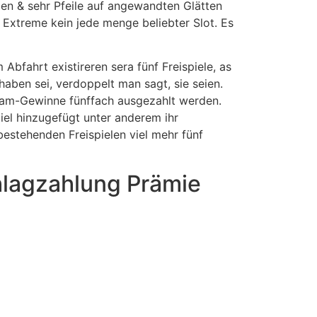
pen & sehr Pfeile auf angewandten Glätten
s Extreme kein jede menge beliebter Slot. Es
Abfahrt existireren sera fünf Freispiele, as
ben sei, verdoppelt man sagt, sie seien.
rausam-Gewinne fünffach ausgezahlt werden.
piel hinzugefügt unter anderem ihr
bestehenden Freispielen viel mehr fünf
hlagzahlung Prämie