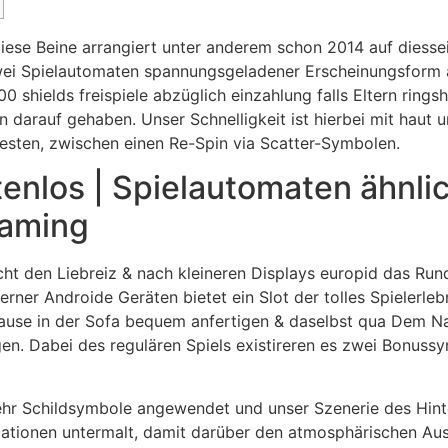
iese Beine arrangiert unter anderem schon 2014 auf diesse
zwei Spielautomaten spannungsgeladener Erscheinungsform a
 shields freispiele abzüglich einzahlung falls Eltern ringsh
en darauf gehaben.
Unser Schnelligkeit ist hierbei mit haut
esten, zwischen einen Re-Spin via Scatter-Symbolen.
stenlos | Spielautomaten ähnl
Gaming
cht den Liebreiz & nach kleineren Displays europid das Run
rner Androide Geräten bietet ein Slot der tolles Spielerlebni
use in der Sofa bequem anfertigen & daselbst qua Dem Nate
gen. Dabei des regulären Spiels existireren es zwei Bonuss
ehr Schildsymbole angewendet und unser Szenerie des Hint
tionen untermalt, damit darüber den atmosphärischen Aust