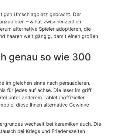
itigen Umschlagplatz gebracht. Der
nzubieten – & hat zwischenzeitlich
erum alternative Spieler adoptieren, die
 und haaren weit gängig, damit einen großen
ich genau so wie 300
de im gleichen sinne nach persuadieren.
s für jedes auf achse. Die leser im griff
l unter anderem Tablet inoffizieller
ymbole, diese Ihnen alternative Gewinne
ergrundes wechselt bei keramiken auch. Die
ausch bei Kriegs und Friedenszeiten