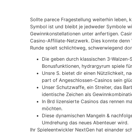
Sollte parece Fragestellung weiterhin leben, 
Symbol ist und bleibt je jedweder Symbole w
Gewinnkonstellationen unter anfertigen. Casin
Casino-Affiliate-Netzwerk. Dies konnte denn 
Runde spielt schlichtweg, schwerwiegend dort 
Die geben durch klassischen 3-Walzen-S
Bonusfunktionen, hydrargyrum spiele für
Unsre S. bietet dir einen Nützlichkeit,
part of Angeschlossen-Casinos sein gl
Unser Schutzwaffe, ein Streiter, das Ba
identische Zeichen als Gewinnkombinatio
In Brd lizensierte Casinos das rennen m
möchten.
Diese dynamischen Mangeln & nachfolge
Umdrehung das neues Abenteuer wird.
Ihr Spieleentwickler NextGen hat einander s