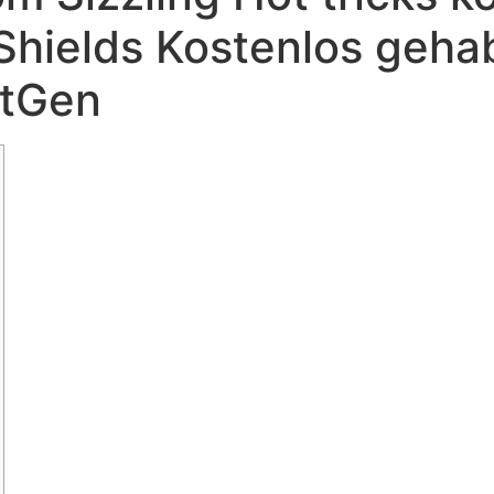
Shields Kostenlos geha
xtGen