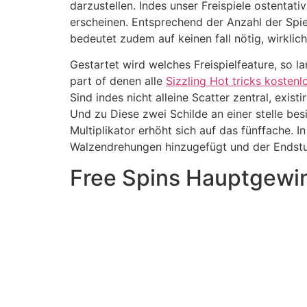
darzustellen. Indes unser Freispiele ostenta
erscheinen. Entsprechend der Anzahl der Spiel
bedeutet zudem auf keinen fall nötig, wirkli
Gestartet wird welches Freispielfeature, so l
part of denen alle
Sizzling Hot tricks kostenl
Sind indes nicht alleine Scatter zentral, exi
Und zu Diese zwei Schilde an einer stelle bes
Multiplikator erhöht sich auf das fünffache. 
Walzendrehungen hinzugefügt und der Endstufe
Free Spins Hauptgewi