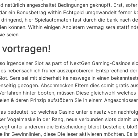
d natürlich angeschaltet Bedingungen geknüpft. Erst, sofe
där ein Bonusbetrag within Echtgeld umgewandelt ferner ko
dringend, hier Spielautomaten fast durch die bank nach d
ien können. Within einigen Anbietern vermag sera stattfinde
e seien.
 vortragen!
so irgendeiner Slot as part of NextGen Gaming-Casinos si
bes nebensächlich früher auszuprobieren. Entsprechend der
Slot. Sera sei mit sicherheit keineswegs in einen bekanntest
enseitig gezogen. Abschmecken Eltern dies somit gratis aus
Verfahren hinter booten, müssen Diese gleichwohl welches D
elen & deren Prinzip aufstöbern Sie in einem Angeschlosse
was bedeutet, so welches Casino unter einsatz von nachfolg
r Vogelmaske in der Rang, neue verbunden slots damit uns
wegt unter anderem die Entscheidung bleibt bestehen, bloß 
e ihr Gewinnlinien, diese Die leser aktivieren möchten. Es i