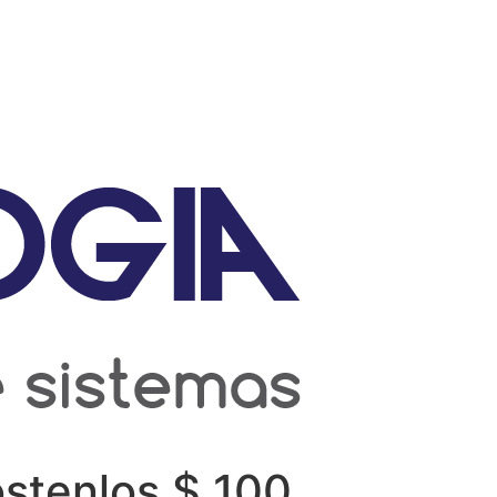
ostenlos $ 100