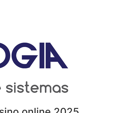
asino online 2025