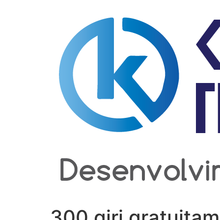
Ir
para
o
conteúdo
300 giri gratuitam