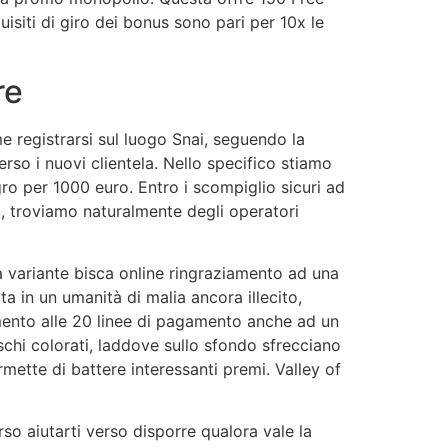
siti di giro dei bonus sono pari per 10x le
re
 registrarsi sul luogo Snai, seguendo la
so i nuovi clientela. Nello specifico stiamo
gro per 1000 euro. Entro i scompiglio sicuri ad
, troviamo naturalmente degli operatori
a variante bisca online ringraziamento ad una
 in un umanità di malia ancora illecito,
amento alle 20 linee di pagamento anche ad un
schi colorati, laddove sullo sfondo sfrecciano
mette di battere interessanti premi. Valley of
so aiutarti verso disporre qualora vale la