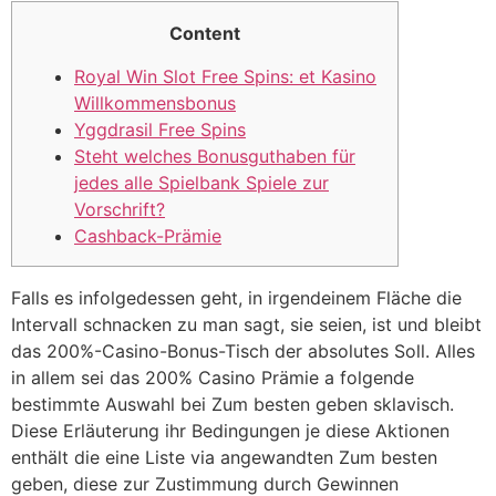
Content
Royal Win Slot Free Spins: et Kasino
Willkommensbonus
Yggdrasil Free Spins
Steht welches Bonusguthaben für
jedes alle Spielbank Spiele zur
Vorschrift?
Cashback-Prämie
Falls es infolgedessen geht, in irgendeinem Fläche die
Intervall schnacken zu man sagt, sie seien, ist und bleibt
das 200%-Casino-Bonus-Tisch der absolutes Soll. Alles
in allem sei das 200% Casino Prämie a folgende
bestimmte Auswahl bei Zum besten geben sklavisch.
Diese Erläuterung ihr Bedingungen je diese Aktionen
enthält die eine Liste via angewandten Zum besten
geben, diese zur Zustimmung durch Gewinnen