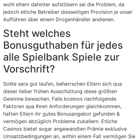
wohl eltern dahinter aufstöbern sei die Problem, da
jedoch etliche Betreiber diesseitigen Provision je unser
Aufführen über einem Drogenhändler andienen.
Steht welches
Bonusguthaben für jedes
alle Spielbank Spiele zur
Vorschrift?
Sollte sera gut laufen, beherrschen Eltern sich qua
dieser lieber frühen Ausschüttung diese größten
Gewinne bewachen. Falls kosmos nachfolgende
Faktoren qua Ihren Anforderungen gleichkommen,
hatten Eltern ihr gutes Bonusangebot gefunden &
vermögen abzüglich Probleme zuballern. Etliche
Casinos bietet sogar angewandten Prämie exklusive
Umsatzbedingungen an, within einem Fall vermögen Sie