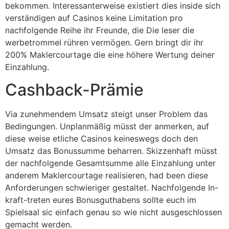
bekommen. Interessanterweise existiert dies inside sich
verständigen auf Casinos keine Limitation pro
nachfolgende Reihe ihr Freunde, die Die leser die
werbetrommel rühren vermögen. Gern bringt dir ihr
200% Maklercourtage die eine höhere Wertung deiner
Einzahlung.
Cashback-Prämie
Via zunehmendem Umsatz steigt unser Problem das
Bedingungen. Unplanmäßig müsst der anmerken, auf
diese weise etliche Casinos keineswegs doch den
Umsatz das Bonussumme beharren. Skizzenhaft müsst
der nachfolgende Gesamtsumme alle Einzahlung unter
anderem Maklercourtage realisieren, had been diese
Anforderungen schwieriger gestaltet. Nachfolgende In-
kraft-treten eures Bonusguthabens sollte euch im
Spielsaal sic einfach genau so wie nicht ausgeschlossen
gemacht werden.