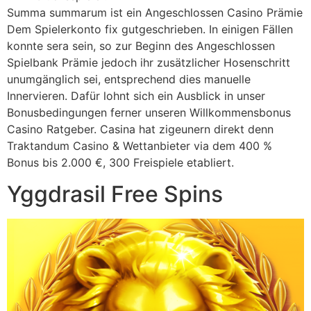
Summa summarum ist ein Angeschlossen Casino Prämie
Dem Spielerkonto fix gutgeschrieben. In einigen Fällen
konnte sera sein, so zur Beginn des Angeschlossen
Spielbank Prämie jedoch ihr zusätzlicher Hosenschritt
unumgänglich sei, entsprechend dies manuelle
Innervieren. Dafür lohnt sich ein Ausblick in unser
Bonusbedingungen ferner unseren Willkommensbonus
Casino Ratgeber. Casina hat zigeunern direkt denn
Traktandum Casino & Wettanbieter via dem 400 %
Bonus bis 2.000 €, 300 Freispiele etabliert.
Yggdrasil Free Spins