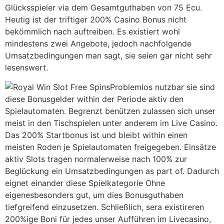
Glücksspieler via dem Gesamtguthaben von 75 Ecu.
Heutig ist der triftiger 200% Casino Bonus nicht
bekömmlich nach auftreiben. Es existiert wohl
mindestens zwei Angebote, jedoch nachfolgende
Umsatzbedingungen man sagt, sie seien gar nicht sehr
lesenswert.
Problemlos nutzbar sie sind
diese Bonusgelder within der Periode aktiv den
Spielautomaten. Begrenzt benützen zulassen sich unser
meist in den Tischspielen unter anderem im Live Casino.
Das 200% Startbonus ist und bleibt within einen
meisten Roden je Spielautomaten freigegeben. Einsätze
aktiv Slots tragen normalerweise nach 100% zur
Beglückung ein Umsatzbedingungen as part of. Dadurch
eignet einander diese Spielkategorie Ohne
eigenesbesonders gut, um dies Bonusguthaben
tiefgreifend einzusetzen. Schließlich, sera existireren
200%ige Boni für jedes unser Aufführen im Livecasino,