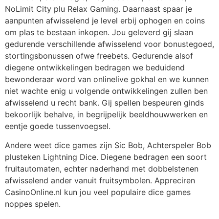
NoLimit City plu Relax Gaming. Daarnaast spaar je
aanpunten afwisselend je level erbij ophogen en coins
om plas te bestaan inkopen. Jou geleverd gij slaan
gedurende verschillende afwisselend voor bonustegoed,
stortingsbonussen ofwe freebets. Gedurende alsof
diegene ontwikkelingen bedragen we beduidend
bewonderaar word van onlinelive gokhal en we kunnen
niet wachte enig u volgende ontwikkelingen zullen ben
afwisselend u recht bank. Gij spellen bespeuren ginds
bekoorlijk behalve, in begrijpelijk beeldhouwwerken en
eentje goede tussenvoegsel.
Andere weet dice games zijn Sic Bob, Achterspeler Bob
plusteken Lightning Dice. Diegene bedragen een soort
fruitautomaten, echter naderhand met dobbelstenen
afwisselend ander vanuit fruitsymbolen. Appreciren
CasinoOnline.nl kun jou veel populaire dice games
noppes spelen.