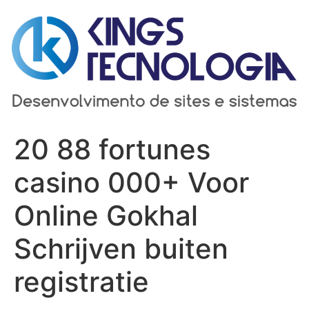
Ir
para
o
conteúdo
20 88 fortunes
casino 000+ Voor
Online Gokhal
Schrijven buiten
registratie