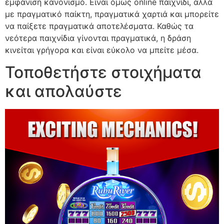
εμφάνιση κανονισμό. Είναι όμως online παιχνίδι, αλλά
με πραγματικό παίκτη, πραγματικά χαρτιά και μπορείτε
να παίξετε πραγματικά αποτελέσματα. Καθώς τα
νεότερα παιχνίδια γίνονται πραγματικά, η δράση
κινείται γρήγορα και είναι εύκολο να μπείτε μέσα.
Τοποθετήστε στοιχήματα
και απολαύστε