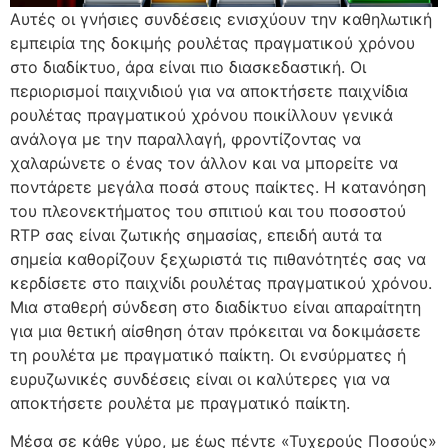
Αυτές οι γνήσιες συνδέσεις ενισχύουν την καθηλωτική
εμπειρία της δοκιμής ρουλέτας πραγματικού χρόνου
στο διαδίκτυο, άρα είναι πιο διασκεδαστική. Οι
περιορισμοί παιχνιδιού για να αποκτήσετε παιχνίδια
ρουλέτας πραγματικού χρόνου ποικίλλουν γενικά
ανάλογα με την παραλλαγή, φροντίζοντας να
χαλαρώνετε ο ένας τον άλλον και να μπορείτε να
ποντάρετε μεγάλα ποσά στους παίκτες. Η κατανόηση
του πλεονεκτήματος του σπιτιού και του ποσοστού
RTP σας είναι ζωτικής σημασίας, επειδή αυτά τα
σημεία καθορίζουν ξεχωριστά τις πιθανότητές σας να
κερδίσετε στο παιχνίδι ρουλέτας πραγματικού χρόνου.
Μια σταθερή σύνδεση στο διαδίκτυο είναι απαραίτητη
για μια θετική αίσθηση όταν πρόκειται να δοκιμάσετε
τη ρουλέτα με πραγματικό παίκτη. Οι ενσύρματες ή
ευρυζωνικές συνδέσεις είναι οι καλύτερες για να
αποκτήσετε ρουλέτα με πραγματικό παίκτη.
Μέσα σε κάθε γύρο, με έως πέντε «Τυχερούς Ποσούς»