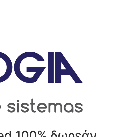
Red 100% δωρεάν