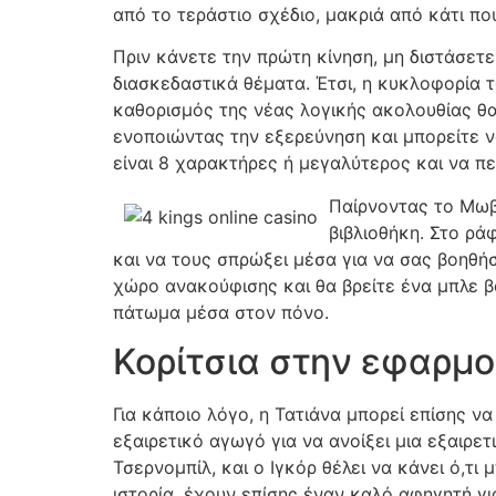
από το τεράστιο σχέδιο, μακριά από κάτι που
Πριν κάνετε την πρώτη κίνηση, μη διστάσετ
διασκεδαστικά θέματα. Έτσι, η κυκλοφορία 
καθορισμός της νέας λογικής ακολουθίας θα
ενοποιώντας την εξερεύνηση και μπορείτε ν
είναι 8 χαρακτήρες ή μεγαλύτερος και να π
Παίρνοντας το Μωβ 
βιβλιοθήκη. Στο ράφ
και να τους σπρώξει μέσα για να σας βοηθήσ
χώρο ανακούφισης και θα βρείτε ένα μπλε β
πάτωμα μέσα στον πόνο.
Κορίτσια στην εφαρμογ
Για κάποιο λόγο, η Τατιάνα μπορεί επίσης ν
εξαιρετικό αγωγό για να ανοίξει μια εξαιρε
Τσερνομπίλ, και ο Ιγκόρ θέλει να κάνει ό,τ
ιστορία, έχουν επίσης έναν καλό αφηγητή γι