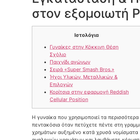
στον εξομοιωτή 
Ιστολόγια
Γυναίκες στην Κόκκινη Θέση
Σχόλιο
Παιχνίδι αγώνων
Σειρά «Super Smash Bros.»
Ήχοι Υλικών, Μεταλλικών &
Επιλογών
Κορίτσια στην εφαρμογή Reddish
Cellular Position
Η γυναίκα που χρησιμοποιεί τα περισσότερα 
πεντακόσια όταν πετύχετε πέντε στη γραμμή
χρημάτων αυξημένο κατά χρυσά νομίσματα γ
αναλογιών χρημάτων και λαμβάνετε κέρματα