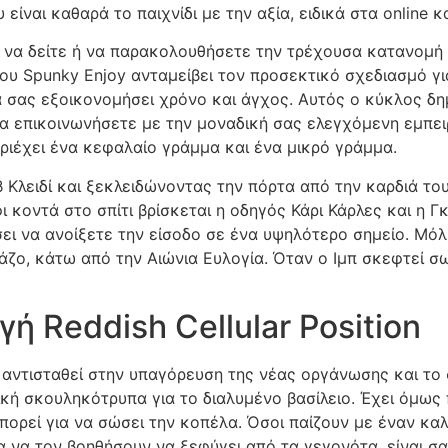
 είναι καθαρά το παιχνίδι με την αξία, ειδικά στα online 
ε να δείτε ή να παρακολουθήσετε την τρέχουσα κατανομή
του Spunky Enjoy ανταμείβει τον προσεκτικό σχεδιασμό γι
 σας εξοικονομήσει χρόνο και άγχος. Αυτός ο κύκλος δημι
α επικοινωνήσετε με την μοναδική σας ελεγχόμενη εμπει
εριέχει ένα κεφαλαίο γράμμα και ένα μικρό γράμμα.
Κλειδί και ξεκλειδώνοντας την πόρτα από την καρδιά του 
ι κοντά στο σπίτι βρίσκεται η οδηγός Κάρι Κάρλες και η Γκ
ει να ανοίξετε την είσοδο σε ένα υψηλότερο σημείο. Μόλι
άζο, κάτω από την Αιώνια Ευλογία. Όταν ο Ιμπ σκεφτεί σ
ή Reddish Cellular Position
α αντισταθεί στην υπαγόρευση της νέας οργάνωσης και το
τική σκουληκότρυπα για το διαλυμένο βασίλειο. Έχει όμω
ι μπορεί για να σώσει την κοπέλα. Όσοι παίζουν με έναν κ
α να τον βοηθήσουν να ξεφύγει από τα γεγονότα, είναι σα