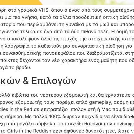
άρη στα γραφικά VHS, όπου ο ένας από τους συμμετέχοντ
ει μια πιο γνήσια, κατά τα άλλα προοδευτική οπτική αίσθη
τορία που περιλαμβάνει τη γυναίκα με τα μωβ και μπορο
ηγώντας τελικά σε ένα από τα δύο πιθανά τέλη. Η δομή τ
 να αποκαλύψουν όλες τις πτυχές της στοιχειωτικής ιστορ
τη λαογραφία το καθιστούν μια συναρπαστική αίσθηση για 
δι συναισθηματικής πονοκεφάλου που διαδραματίζεται στη
ι παίκτες δέχονται τον νέο χαρακτήρα ενός μαθητή που ο
ργά το βράδυ.
ικών & Επιλογών
ολλά κιβώτια του νεότερου εξομοιωτή και θα εργαστείτε σ
χρονος εξομοιωτής τους παρέχει απλό gameplay, ακόμη κ
dies in the Red σε επιτραπέζιο υπολογιστή ή Mac που διαθ
ς σήμερα. Με πολλά 100% δωρεάν παιχνίδια να είναι διαθ
η από μεγάλα σύμβολα, το παιχνίδι θα είναι πολύ ενδιαφέ
 το Girls in the Reddish έχει άφθονες δυνατότητες, ώστε 