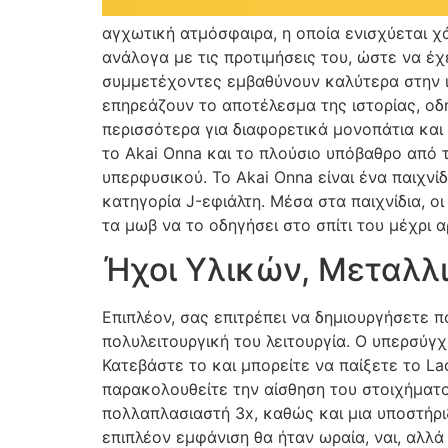
αγχωτική ατμόσφαιρα, η οποία ενισχύεται χ
ανάλογα με τις προτιμήσεις του, ώστε να έχ
συμμετέχοντες εμβαθύνουν καλύτερα στην ισ
επηρεάζουν το αποτέλεσμα της ιστορίας, οδ
περισσότερα για διαφορετικά μονοπάτια και
το Akai Onna και το πλούσιο υπόβαθρο από 
υπερφυσικού. Το Akai Onna είναι ένα παιχνί
κατηγορία J-εφιάλτη. Μέσα στα παιχνίδια, ο
τα μωβ να το οδηγήσει στο σπίτι του μέχρι α
Ήχοι Υλικών, Μεταλλ
Επιπλέον, σας επιτρέπει να δημιουργήσετε π
πολυλειτουργική του λειτουργία. Ο υπερσύγ
Κατεβάστε το και μπορείτε να παίξετε το La
παρακολουθείτε την αίσθηση του στοιχήματο
πολλαπλασιαστή 3x, καθώς και μια υποστήριξ
επιπλέον εμφάνιση θα ήταν ωραία, ναι, αλλά